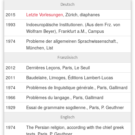
Deutsch
2015
Letzte Vorlesungen
, Zürich, diaphanes
1993
Indoeuropäische Institutionen. (Aus dem Frz. von
Wolfram Beyer), Frankfurt a.M., Campus
1974
Probleme der allgemeinen Sprachwissenschaft.,
München, List
Französisch
2012
Dernières Leçons, Paris, Le Seuil
2011
Baudelaire, Limoges, Éditions Lambert-Lucas
1974
Problèmes de linguistique générale., Paris, Gallimard
1966
Problèmes du langage., Paris, Gallimard
1929
Essai de grammaire sogdienne., Paris, P. Geuthner
Englisch
1974
The Persian religion, according with the chief greek
texts, Paris, P. Geuthner