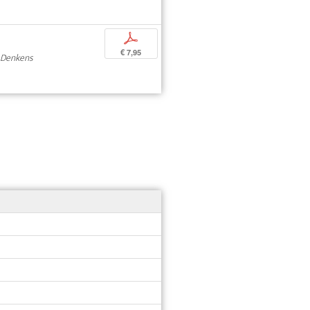
p
€ 7,95
n Denkens