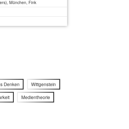
bers), München, Fink
les Denken
Wittgenstein
rkeit
Medientheorie