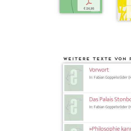
p
€ 24,95
Weitere Texte von 
Vorwort
In: Fabian Goppelsröder (H
Das Palais Stonb
In: Fabian Goppelsröder (H
»Philosophie kann