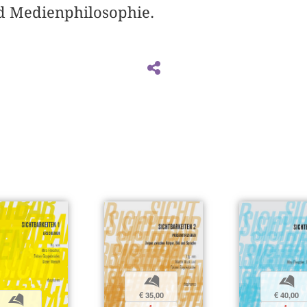
nd Medienphilosophie.
b
b
€ 35,00
€ 40,00
b