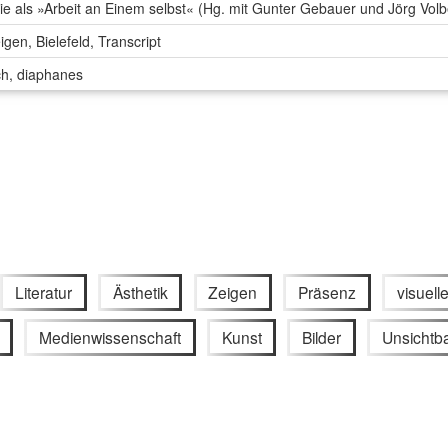
hie als »Arbeit an Einem selbst« (Hg. mit Gunter Gebauer und Jörg Vol
en, Bielefeld, Transcript
ch, diaphanes
Literatur
Ästhetik
Zeigen
Präsenz
visuel
Medienwissenschaft
Kunst
Bilder
Unsichtba