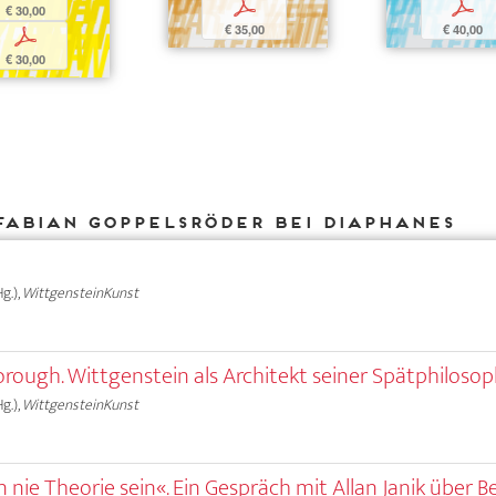
p
p
€ 30,00
€ 35,00
€ 40,00
p
€ 30,00
Fabian Goppelsröder bei DIAPHANES
g.),
WittgensteinKunst
orough. Wittgenstein als Architekt seiner Spätphilosop
g.),
WittgensteinKunst
 nie Theorie sein«. Ein Gespräch mit Allan Janik über Be