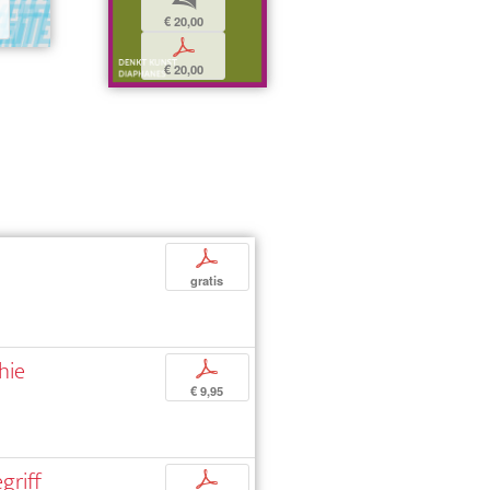
€ 20,00
p
€ 20,00
p
gratis
hie
p
€ 9,95
griff
p