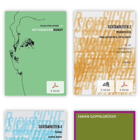
b
p
p
€ 35,00
€ 35,00
€ 24,95