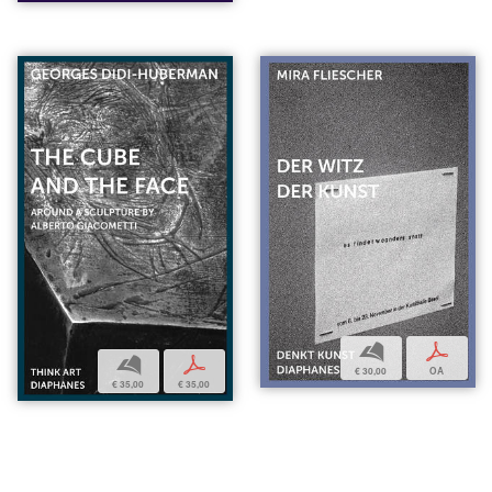
b
p
b
p
€ 30,00
OA
€ 35,00
€ 35,00