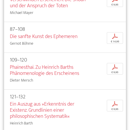
und der Anspruch der Toten
€ 9,95
Michael Mayer
87–108
Die sanfte Kunst des Ephemeren
p
€ 14,95
Gernot Böhme
109–120
Phainesthai. Zu Heinrich Barths
p
Phänomenologie des Erscheinens
€ 9,95
Dieter Mersch
121–132
Ein Auszug aus »Erkenntnis der
p
Existenz. Grundlinien einer
€ 9,95
philosophischen Systematik«
Heinrich Barth