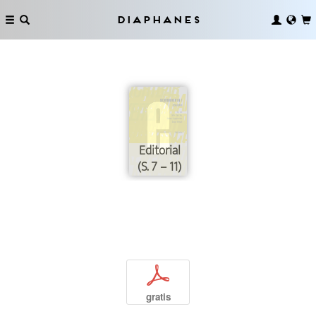
Diaphanes
Editorial
(S. 7 – 11)
p
gratis