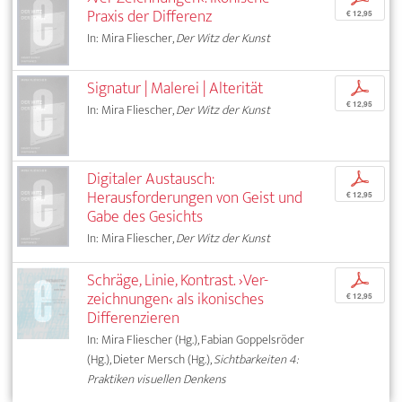
Praxis der Differenz
€ 12,95
In: Mira Fliescher,
Der Witz der Kunst
Signatur | Malerei | Alterität
p
€ 12,95
In: Mira Fliescher,
Der Witz der Kunst
Digitaler Austausch:
p
Herausforderungen von Geist und
€ 12,95
Gabe des Gesichts
In: Mira Fliescher,
Der Witz der Kunst
Schräge, Linie, Kontrast. ›Ver-
p
zeichnungen‹ als ikonisches
€ 12,95
Differenzieren
In: Mira Fliescher (Hg.), Fabian Goppelsröder
(Hg.), Dieter Mersch (Hg.),
Sichtbarkeiten 4:
Praktiken visuellen Denkens