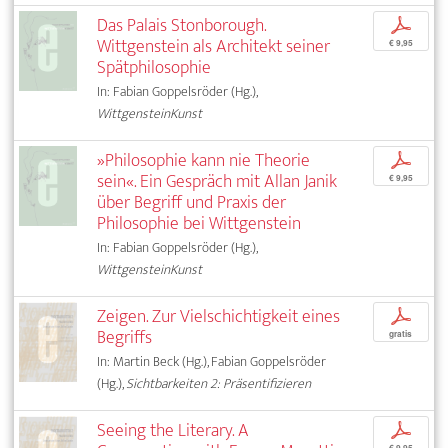
Das Palais Stonborough.
p
Wittgenstein als Architekt seiner
€ 9,95
Spätphilosophie
In: Fabian Goppelsröder (Hg.),
WittgensteinKunst
»Philosophie kann nie Theorie
p
sein«. Ein Gespräch mit Allan Janik
€ 9,95
über Begriff und Praxis der
Philosophie bei Wittgenstein
In: Fabian Goppelsröder (Hg.),
WittgensteinKunst
Zeigen. Zur Vielschichtigkeit eines
p
Begriffs
gratis
In: Martin Beck (Hg.), Fabian Goppelsröder
(Hg.),
Sichtbarkeiten 2: Präsentifizieren
Seeing the Literary. A
p