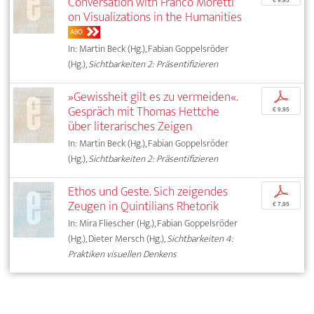
Conversation with Franco Moretti
€ 9,95
on Visualizations in the Humanities
ABO
In: Martin Beck (Hg.), Fabian Goppelsröder
(Hg.),
Sichtbarkeiten 2: Präsentifizieren
»Gewissheit gilt es zu vermeiden«.
p
Gespräch mit Thomas Hettche
€ 9,95
über literarisches Zeigen
In: Martin Beck (Hg.), Fabian Goppelsröder
(Hg.),
Sichtbarkeiten 2: Präsentifizieren
Ethos und Geste. Sich zeigendes
p
Zeugen in Quintilians Rhetorik
€ 7,95
In: Mira Fliescher (Hg.), Fabian Goppelsröder
(Hg.), Dieter Mersch (Hg.),
Sichtbarkeiten 4:
Praktiken visuellen Denkens