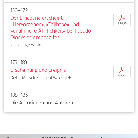
133–172
Der Erhabene erscheint.
p
»Hervorgehen«, »Teilhabe« und
€ 14,95
»unähnliche Ähnlichkeit« bei Pseudo-
Dionysios Areopagites
Janine Luge-Winter
173–183
Erscheinung und Ereignis
p
€ 9,95
Dieter Mersch, Bernhard Waldenfels
185–186
Die Autorinnen und Autoren