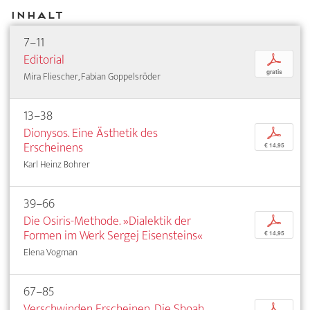
Inhalt
7–11
Editorial
p
gratis
Mira Fliescher, Fabian Goppelsröder
13–38
Dionysos. Eine Ästhetik des
p
Erscheinens
€ 14,95
Karl Heinz Bohrer
39–66
Die Osiris-Methode. »Dialektik der
p
Formen im Werk Sergej Eisensteins«
€ 14,95
Elena Vogman
67–85
Verschwinden Erscheinen. Die Shoah
p