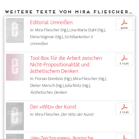
Weitere Texte von Mira Fliescher bei DIAPHANES
Editorial. Umreißen
p
gratis
In: Mira Fliescher (Hg.), Lina Maria Stahl (Hg.),
Elena Vogman (Hg.),
Sichtbarkeiten 3:
Umreißen
Tool-Box. Für die Arbeit zwischen
p
Nicht-Propositionalität und
€ 14,95
ästhetischem Denken
In: Florian Dombois (Hg.), Mira Fliescher (Hg.),
Dieter Mersch (Hg.), Julia Rintz (Hg.),
Ästhetisches Denken
Der »Witz« der Kunst
p
€ 12,95
In: Mira Fliescher,
Der Witz der Kunst
›Ver-Zeichnungen‹. Ikonische
p