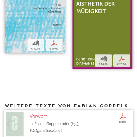
b
p
€ 40,00
€ 40,00
b
p
€ 20,00
€ 20,00
Weitere Texte von Fabian Goppelsröder bei DIAPHANES
Vorwort
p
gratis
In: Fabian Goppelsröder (Hg.),
WittgensteinKunst