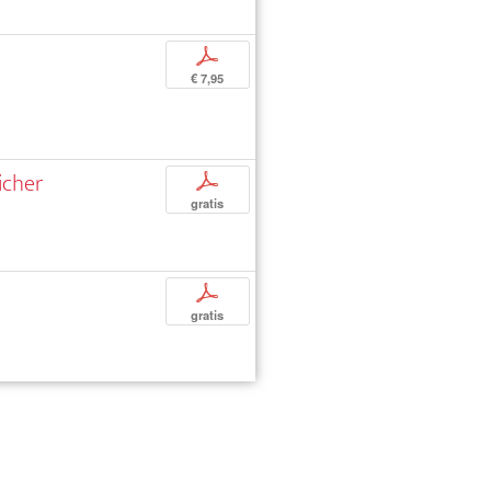
p
€ 7,95
icher
p
gratis
p
gratis