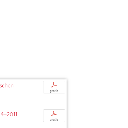
ischen
p
gratis
004–2011
p
gratis