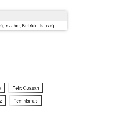
ger Jahre, Bielefeld, transcript
n
Félix Guattari
z
Feminismus