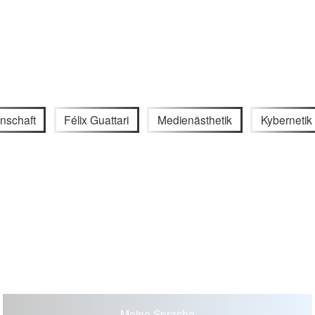
nschaft
Félix Guattari
Medienästhetik
Kybernetik
Meine Sprache