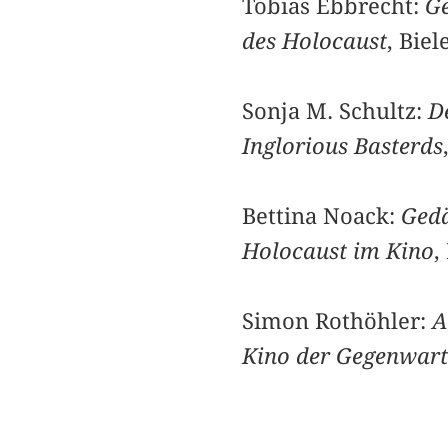
Tobias Ebbrecht:
Ge
des Holocaust
, Biel
Sonja M. Schultz:
D
Inglorious Basterds
Bettina Noack:
Gedä
Holocaust im Kino
,
Simon Rothöhler:
A
Kino der Gegenwart