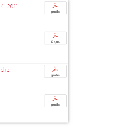
004–2011
p
gratis
p
€ 7,95
icher
p
gratis
p
gratis