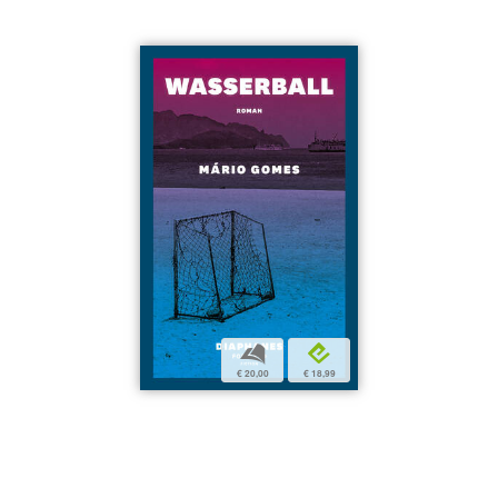
b
e
€ 20,00
€ 18,99