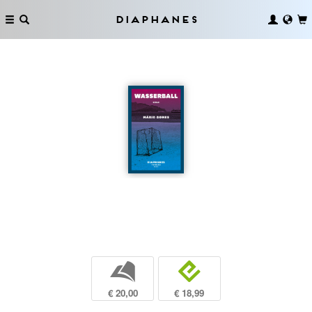
Diaphanes
b
e
€ 20,00
€ 18,99