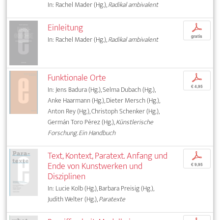
In: Rachel Mader (Hg.),
Radikal ambivalent
Einleitung
p
gratis
In: Rachel Mader (Hg.),
Radikal ambivalent
Funktionale Orte
p
€ 4,95
In: Jens Badura (Hg.), Selma Dubach (Hg.),
Anke Haarmann (Hg.), Dieter Mersch (Hg.),
Anton Rey (Hg.), Christoph Schenker (Hg.),
Germán Toro Pérez (Hg.),
Künstlerische
Forschung. Ein Handbuch
Text, Kontext, Paratext. Anfang und
p
Ende von Kunstwerken und
€ 9,95
Disziplinen
In: Lucie Kolb (Hg.), Barbara Preisig (Hg.),
Judith Welter (Hg.),
Paratexte