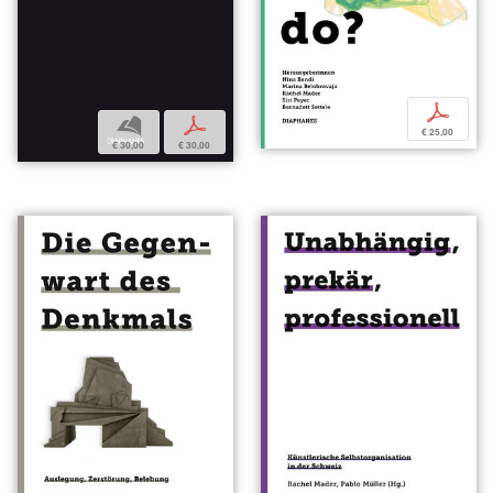
p
b
p
€ 25,00
€ 30,00
€ 30,00