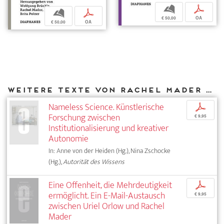
b
p
b
p
€ 50,00
OA
€ 50,00
OA
Weitere Texte von Rachel Mader bei DIAPHANES
Nameless Science. Künstlerische
p
Forschung zwischen
€ 9,95
Institutionalisierung und kreativer
Autonomie
In: Anne von der Heiden (Hg.), Nina Zschocke
(Hg.),
Autorität des Wissens
Eine Offenheit, die Mehrdeutigkeit
p
ermöglicht. Ein E-Mail-Austausch
€ 9,95
zwischen Uriel Orlow und Rachel
Mader