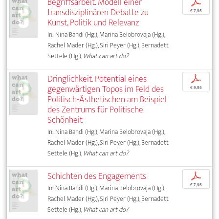
Begriffsarbeit. Modell einer
p
transdisziplinären Debatte zu
€ 7,95
Kunst, Politik und Relevanz
In: Nina Bandi (Hg.), Marina Belobrovaja (Hg.),
Rachel Mader (Hg.), Siri Peyer (Hg.), Bernadett
Settele (Hg.),
What can art do?
Dringlichkeit. Potential eines
p
gegenwärtigen Topos im Feld des
€ 9,95
Politisch-Ästhetischen am Beispiel
des Zentrums für Politische
Schönheit
In: Nina Bandi (Hg.), Marina Belobrovaja (Hg.),
Rachel Mader (Hg.), Siri Peyer (Hg.), Bernadett
Settele (Hg.),
What can art do?
Schichten des Engagements
p
€ 7,95
In: Nina Bandi (Hg.), Marina Belobrovaja (Hg.),
Rachel Mader (Hg.), Siri Peyer (Hg.), Bernadett
Settele (Hg.),
What can art do?