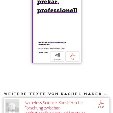
b
p
€ 50,00
OA
Weitere Texte von Rachel Mader bei DIAPHANES
Nameless Science. Künstlerische
p
Forschung zwischen
€ 9,95