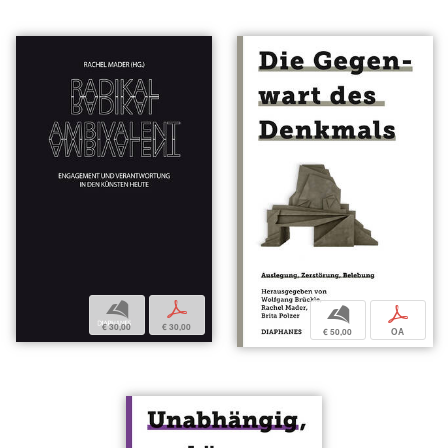
b
p
b
p
€ 30,00
€ 30,00
€ 50,00
OA