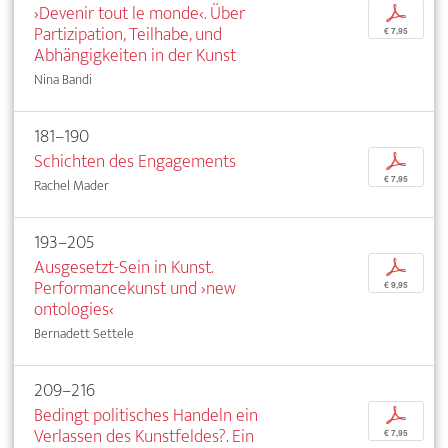
›Devenir tout le monde‹. Über
p
Partizipation, Teilhabe, und
€ 7,95
Abhängigkeiten in der Kunst
Nina Bandi
181–190
Schichten des Engagements
p
€ 7,95
Rachel Mader
193–205
Ausgesetzt-Sein in Kunst.
p
Performancekunst und ›new
€ 9,95
ontologies‹
Bernadett Settele
209–216
Bedingt politisches Handeln ein
p
Verlassen des Kunstfeldes?. Ein
€ 7,95