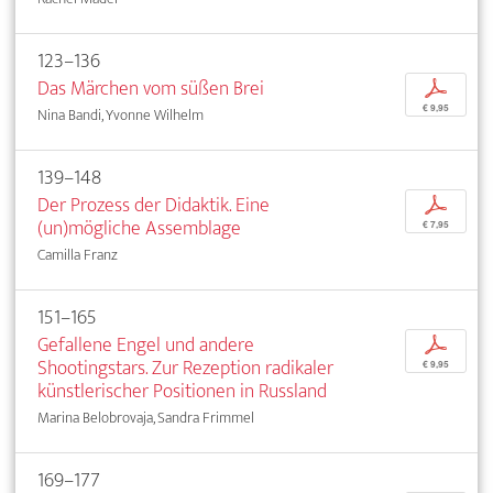
123–136
Das Märchen vom süßen Brei
p
€ 9,95
Nina Bandi, Yvonne Wilhelm
139–148
Der Prozess der Didaktik. Eine
p
(un)mögliche Assemblage
€ 7,95
Camilla Franz
151–165
Gefallene Engel und andere
p
Shootingstars. Zur Rezeption radikaler
€ 9,95
künstlerischer Positionen in Russland
Marina Belobrovaja, Sandra Frimmel
169–177