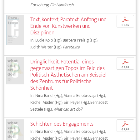
Forschung. Ein Handbuch
Text, Kontext, Paratext. Anfang und
p
Ende von Kunstwerken und
€ 9,95
Disziplinen
In: Lucie Kolb (Hg.), Barbara Preisig (Hg.),
Judith Welter (Hg.),
Paratexte
Dringlichkeit. Potential eines
p
gegenwärtigen Topos im Feld des
€ 9,95
Politisch-Ästhetischen am Beispiel
des Zentrums für Politische
Schönheit
In: Nina Bandi (Hg.), Marina Belobrovaja (Hg.),
Rachel Mader (Hg.), Siri Peyer (Hg.), Bernadett
Settele (Hg.),
What can art do?
Schichten des Engagements
p
€ 7,95
In: Nina Bandi (Hg.), Marina Belobrovaja (Hg.),
Rachel Mader (Hg.), Siri Peyer (Hg.), Bernadett