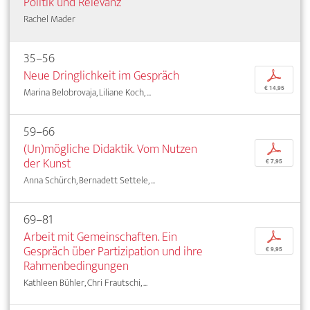
Politik und Relevanz
Rachel Mader
35–56
Neue Dringlichkeit im Gespräch
p
€ 14,95
Marina Belobrovaja, Liliane Koch, ...
59–66
(Un)mögliche Didaktik. Vom Nutzen
p
der Kunst
€ 7,95
Anna Schürch, Bernadett Settele, ...
69–81
Arbeit mit Gemeinschaften. Ein
p
Gespräch über Partizipation und ihre
€ 9,95
Rahmenbedingungen
Kathleen Bühler, Chri Frautschi, ...