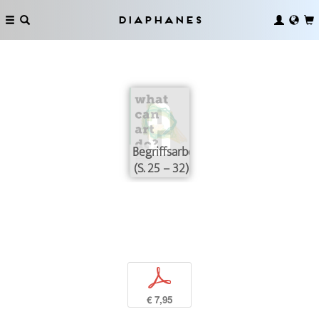
Diaphanes
Begriffsarbeit
(S. 25 – 32)
p
€ 7,95