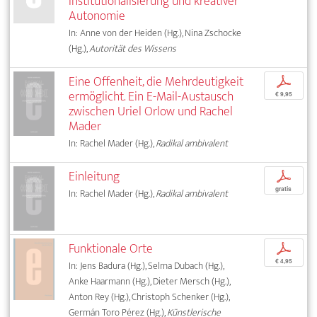
Institutionalisierung und kreativer
Autonomie
In: Anne von der Heiden (Hg.), Nina Zschocke
(Hg.),
Autorität des Wissens
Eine Offenheit, die Mehrdeutigkeit
p
ermöglicht. Ein E-Mail-Austausch
€ 9,95
zwischen Uriel Orlow und Rachel
Mader
In: Rachel Mader (Hg.),
Radikal ambivalent
Einleitung
p
gratis
In: Rachel Mader (Hg.),
Radikal ambivalent
Funktionale Orte
p
€ 4,95
In: Jens Badura (Hg.), Selma Dubach (Hg.),
Anke Haarmann (Hg.), Dieter Mersch (Hg.),
Anton Rey (Hg.), Christoph Schenker (Hg.),
Germán Toro Pérez (Hg.),
Künstlerische