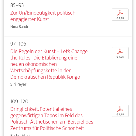
85–93
Zur Un/Eindeutigkeit politisch
p
engagierter Kunst
€ 7,95
Nina Bandi
97–106
Die Regeln der Kunst – Let’s Change
p
the Rules!. Die Etablierung einer
€ 7,95
neuen ökonomischen
Wertschöpfungskette in der
Demokratischen Republik Kongo
Siri Peyer
109–120
Dringlichkeit. Potential eines
p
gegenwärtigen Topos im Feld des
€ 9,95
Politisch-Ästhetischen am Beispiel des
Zentrums für Politische Schönheit
Rachel Mader