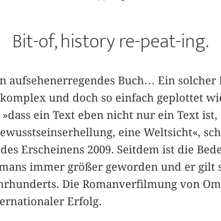
Bit-of, history re-peat-ing.
ein aufsehenerregendes Buch… Ein solcher
komplex und doch so einfach geplottet wi
 »dass ein Text eben nicht nur ein Text ist
Bewusstseinserhellung, eine Weltsicht«, sc
 des Erscheinens 2009. Seitdem ist die Be
mans immer größer geworden und er gilt s
Jahrhunderts. Die Romanverfilmung von Ome
ernationaler Erfolg.