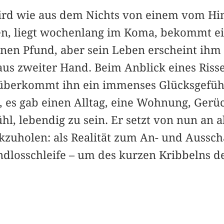
ird wie aus dem Nichts von einem vom Hi
en, liegt wochenlang im Koma, bekommt e
nen Pfund, aber sein Leben erscheint ihm
 aus zweiter Hand. Beim Anblick eines Risse
erkommt ihn ein immenses Glücksgefühl
s, es gab einen Alltag, eine Wohnung, Gerü
hl, lebendig zu sein. Er setzt von nun an al
kzuholen: als Realität zum An- und Aus­schal
ndlosschleife – um des kurzen Kribbelns de