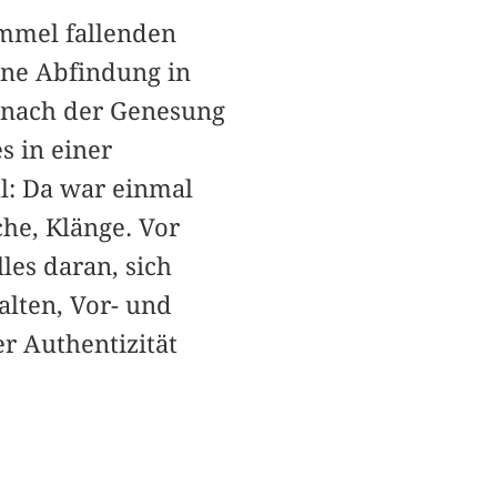
mmel fallenden
ine Abfindung in
 nach der Genesung
s in einer
: Da war einmal
che, Klänge. Vor
les daran, sich
ten, ­­Vor- und
r Authentizität