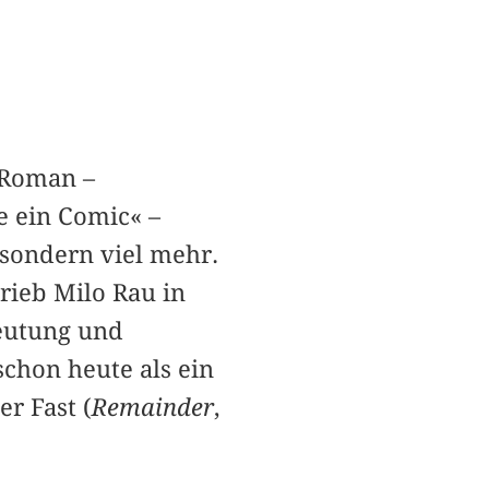
 Roman –
e ein Comic« –
, sondern viel mehr.
hrieb Milo Rau in
deutung und
chon heute als ein
r Fast (
Remainder
,