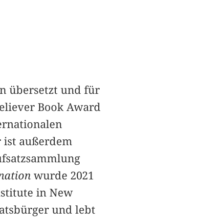
 übersetzt und für
 Believer Book Award
ernationalen
r ist außerdem
ufsatzsammlung
nation
wurde 2021
nstitute in New
atsbürger und lebt