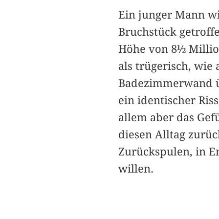
Ein junger Mann w
Bruchstück getroff
Höhe von 8½ Millio
als trügerisch, wie
Badezimmerwand üb
ein identischer Ris
allem aber das Gefü
diesen Alltag zurüc
Zurückspulen, in E
willen.