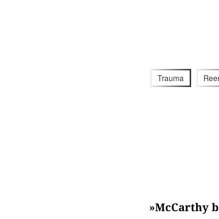
Trauma
Ree
»McCarthy be