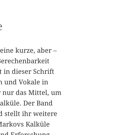
e
eine kurze, aber –
Berechenbarkeit
in dieser Schrift
n und Vokale in
 nur das Mittel, um
Kalküle. Der Band
stellt ihr weitere
Markovs Kalküle
 und Erforschung