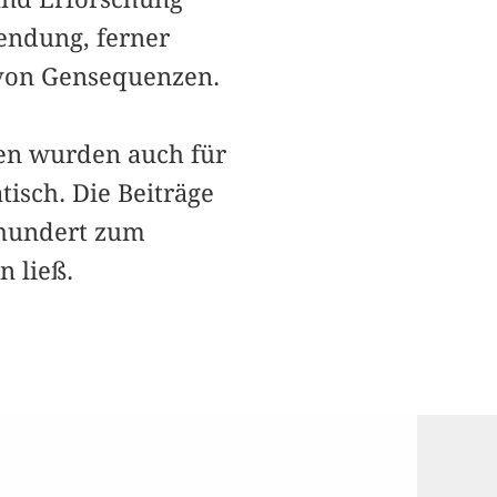
endung, ferner
 von Gensequenzen.
en wurden auch für
isch. Die Beiträge
rhundert zum
 ließ.