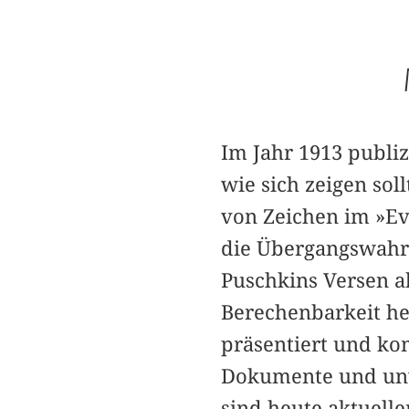
Im Jahr 1913 publi
wie sich zeigen so
von Zeichen im »Ev
die Übergangswahrs
Puschkins Versen a
Berechenbarkeit he
präsentiert und ko
Dokumente und unve
sind heute aktuelle