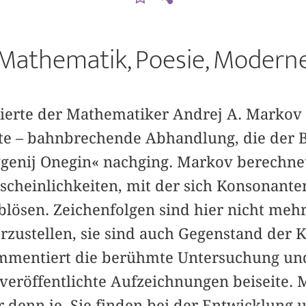
Mathematik, Poesie, Modern
zierte der Mathematiker Andrej A. Markov 
llte – bahnbrechende Abhandlung, die der 
genij Onegin« nachging. Markov berechnet 
cheinlichkeiten, mit der sich Konsonante
blösen. Zeichenfolgen sind hier nicht mehr
rzustellen, sie sind auch Gegenstand der 
mmentiert die berühmte Untersuchung und 
röffentlichte Aufzeichnungen beiseite. 
r denn je. Sie finden bei der Entwicklung