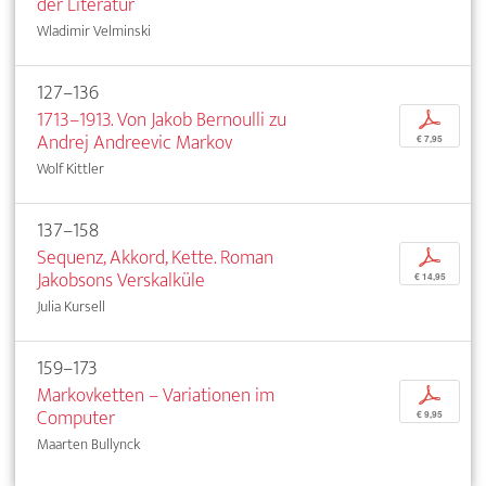
der Literatur
Wladimir Velminski
127–136
1713–1913. Von Jakob Bernoulli zu
p
Andrej Andreevic Markov
€ 7,95
Wolf Kittler
137–158
Sequenz, Akkord, Kette. Roman
p
Jakobsons Verskalküle
€ 14,95
Julia Kursell
159–173
Markovketten – Variationen im
p
Computer
€ 9,95
Maarten Bullynck