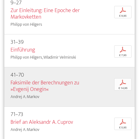
9–27
Zur Einleitung: Eine Epoche der
p
Markovketten
€ 9,95
Philipp von Hilgers
31–39
Einführung
p
€ 7,95
Philipp von Hilgers, Wladimir Velminski
41–70
Faksimile der Berechnungen zu
p
»Evgenij Onegin«
€ 14,95
Andrej A. Markov
71–73
Brief an Aleksandr A. Cuprov
p
€ 5,95
Andrej A. Markov