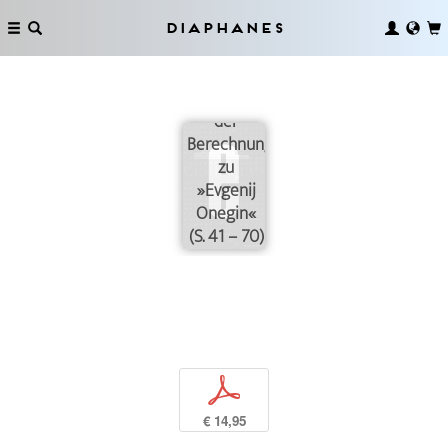
Diaphanes
Faksimile
der
Berechnungen
zu
»Evgenij
Onegin«
(S. 41 – 70)
p
€ 14,95