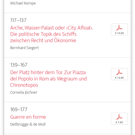
Michael Kempe
117–137
Arche, Wasser-Palast oder ›City Afloat‹.
p
Die politische Topik des Schiffs
€ 14,95
zwischen Recht und Ökonomie
Bernhard Siegert
139–167
Der Platz hinter dem Tor. Zur Piazza
p
del Popolo in Rom als Wegraum und
€ 14,95
Chronotopos
Cornelia Jöchner
169–177
Guerre en forme
p
€ 7,95
Dellbrügge & de Moll