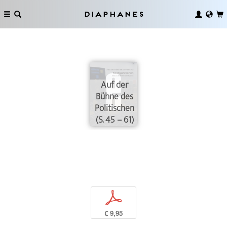
Diaphanes
Auf der
Bühne des
Politischen
(S. 45 – 61)
p
€ 9,95