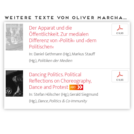
Weitere Texte von Oliver Marchart bei DIAPHANES
Der Apparat und die
p
Öffentlichkeit. Zur medialen
€ 9,95
Differenz von ›Politik‹ und ›dem
Politischen‹
In: Daniel Gethmann (Hg.), Markus Stauff
(Hg.),
Politiken der Medien
Dancing Politics. Political
p
Reflections on Choreography,
€ 9,95
Dance and Protest
ABO
In: Stefan Hölscher (Hg.), Gerald Siegmund
(Hg.),
Dance, Politics & Co-Immunity