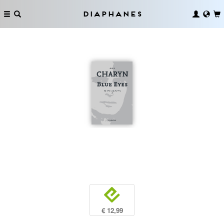
Diaphanes
e
€ 12,99