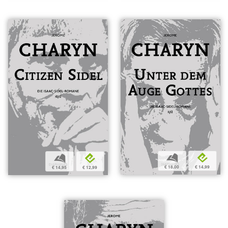
b
e
b
e
€ 18,00
€ 14,99
€ 14,95
€ 12,99