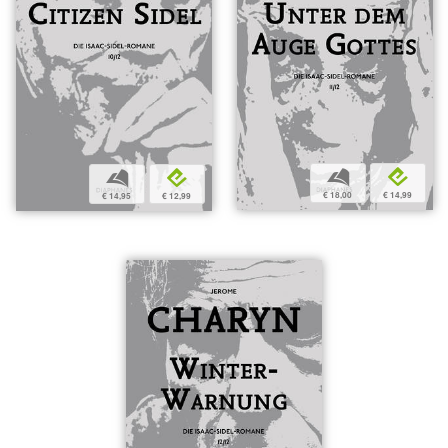
b
e
b
e
€ 18,00
€ 14,99
€ 14,95
€ 12,99