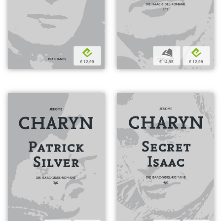
e
b
e
€ 12,99
€ 14,95
€ 12,99