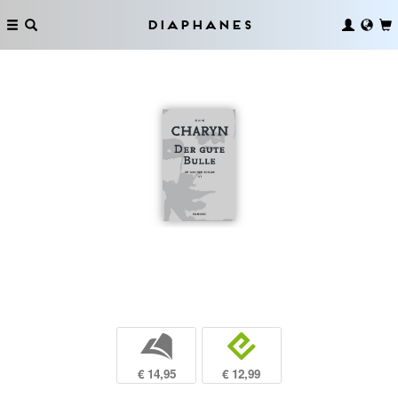
Diaphanes
b
e
€ 14,95
€ 12,99