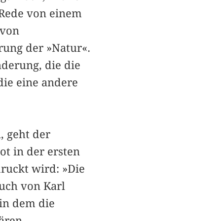
 Rede von einem
 von
ung der »Natur«.
derung, die die
die eine andere
, geht der
t in der ersten
druckt wird: »Die
Buch von Karl
 in dem die
ären –