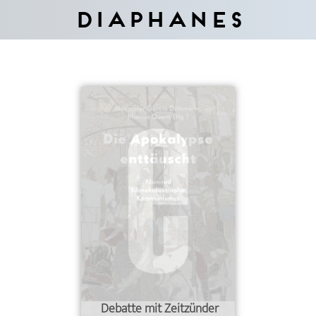
Diaphanes
Debatte mit Zeitzünder