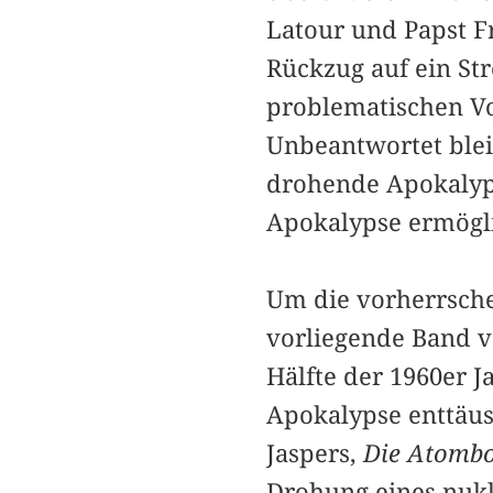
Latour und Papst F
Rückzug auf ein St
problematischen V
Unbeantwortet blei
drohende Apokalyps
Apokalypse ermögl
Um die vorherrsche
vorliegende Band v
Hälfte der 1960er J
Apokalypse enttäusc
Jaspers,
Die Atombo
Drohung eines nukle