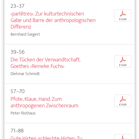
23–37
›parlêtres‹. Zur kulturtechnischen
p
Gabe und Barre der anthropologischen
€ 9,95
Differenz
Bernhard Siegert
39–56
Die Tücken der Verwandtschaft.
p
Goethes ›Reineke Fuchs‹
€ 9,95
Dietmar Schmidt
57–70
Pfote, Klaue, Hand. Zum
p
anthropogenen Zwischenraum
€ 9,95
Peter Risthaus
71–88
Gute Hirten, schlechte Hirten. Zu
p