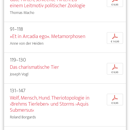
einem Leitmotiv politischer Zoologie
€ 9,95
Thomas Macho
91–118
»Et in Arcadia ego«. Metamorphosen
p
€ 14,95
Anne von der Heiden
119–130
Das charismatische Tier
p
€ 9,95
Joseph Vogl
131–147
Wolf, Mensch, Hund. Theriotopologie in
p
›Brehms Tierleben‹ und Storms ›Aquis
€ 9,95
Submersus‹
Roland Borgards