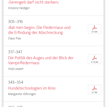
›Serengeti darf nicht sterben‹
Vinzenz Hediger
305–316
›Bat men begin‹. Die Fledermaus und
p
die Erfindung der Abschreckung
€ 7,95
Claus Pias
317–341
Die Politik des Auges und der Blick der
p
Vampirfledermaus
€ 12,95
Anja Lauper
343–354
Hundetechnologien im Kino
p
€ 7,95
Margarete Vöhringer