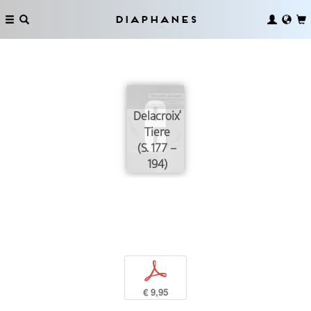
Diaphanes
Delacroix‘
Tiere
(S. 177 –
194)
p
€ 9,95