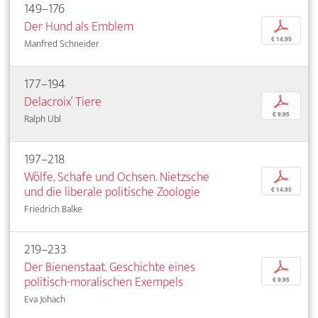
149–176
Der Hund als Emblem
p
€ 14,95
Manfred Schneider
177–194
Delacroix‘ Tiere
p
€ 9,95
Ralph Ubl
197–218
Wölfe, Schafe und Ochsen. Nietzsche
p
und die liberale politische Zoologie
€ 14,95
Friedrich Balke
219–233
Der Bienenstaat. Geschichte eines
p
politisch-moralischen Exempels
€ 9,95
Eva Johach