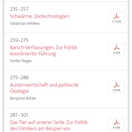
235–257
Schwärme. Zootechnologien
p
€ 14,95
Sebastian Vehlken
259–273
Barsch-Verfassungen. Zur Politik
p
koordinierter Führung
€ 9,95
Stefan Rieger
275–286
Austernwirtschaft und politische
p
Ökologie
€ 9,95
Benjamin Bühler
287–301
Das Tier auf unserer Seite. Zur Politik
p
des Filmtiers am Beispiel von
€ 9,95