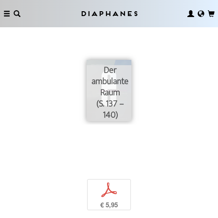
Diaphanes
Der
ambulante
Raum
(S. 137 –
140)
p
€ 5,95