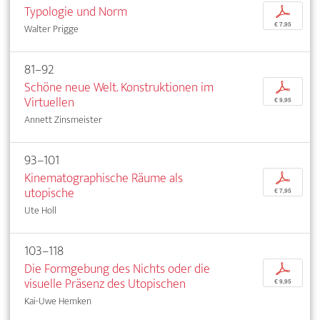
Typologie und Norm
p
€ 7,95
Walter Prigge
81–92
Schöne neue Welt. Konstruktionen im
p
Virtuellen
€ 9,95
Annett Zinsmeister
93–101
Kinematographische Räume als
p
utopische
€ 7,95
Ute Holl
103–118
Die Formgebung des Nichts oder die
p
visuelle Präsenz des Utopischen
€ 9,95
Kai-Uwe Hemken