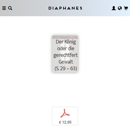
Diaphanes
Der König
oder die
gerechtfertigte
Gewalt
(S. 29 – 63)
p
€ 12,95