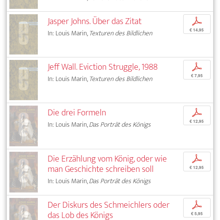
Jasper Johns. Über das Zitat
p
€ 14,95
In: Louis Marin,
Texturen des Bildlichen
Jeff Wall. Eviction Struggle, 1988
p
€ 7,95
In: Louis Marin,
Texturen des Bildlichen
Die drei Formeln
p
€ 12,95
In: Louis Marin,
Das Porträt des Königs
Die Erzählung vom König, oder wie
p
man Geschichte schreiben soll
€ 12,95
In: Louis Marin,
Das Porträt des Königs
Der Diskurs des Schmeichlers oder
p
das Lob des Königs
€ 5,95