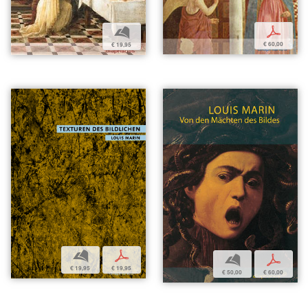
p
b
€ 60,00
€ 19,95
b
p
b
p
€ 19,95
€ 19,95
€ 50,00
€ 60,00