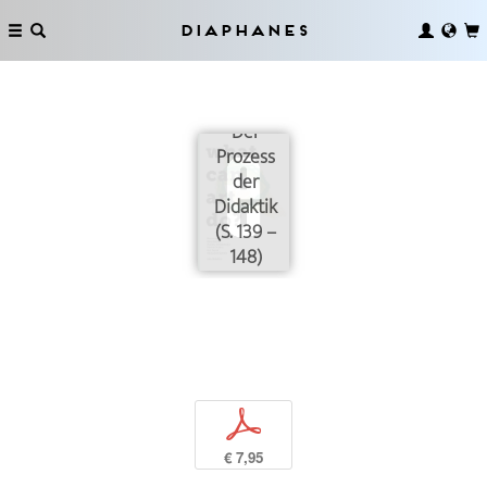
Diaphanes
Der
Prozess
der
Didaktik
(S. 139 –
148)
p
€ 7,95