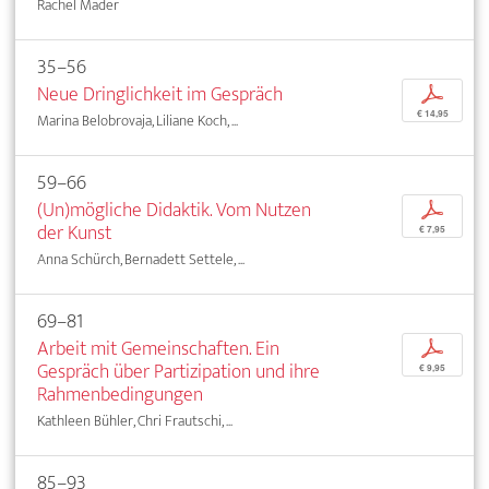
Rachel Mader
35–56
Neue Dringlichkeit im Gespräch
p
€ 14,95
Marina Belobrovaja, Liliane Koch, ...
59–66
(Un)mögliche Didaktik. Vom Nutzen
p
der Kunst
€ 7,95
Anna Schürch, Bernadett Settele, ...
69–81
Arbeit mit Gemeinschaften. Ein
p
Gespräch über Partizipation und ihre
€ 9,95
Rahmenbedingungen
Kathleen Bühler, Chri Frautschi, ...
85–93