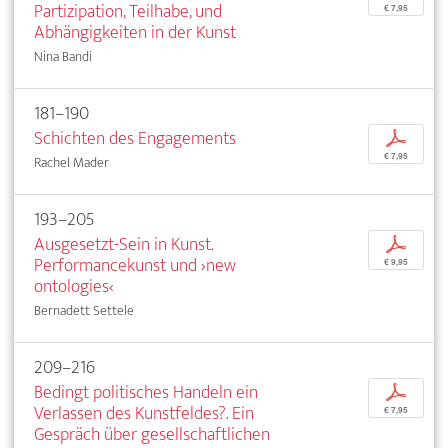
Partizipation, Teilhabe, und
€ 7,95
Abhängigkeiten in der Kunst
Nina Bandi
181–190
Schichten des Engagements
p
€ 7,95
Rachel Mader
193–205
Ausgesetzt-Sein in Kunst.
p
Performancekunst und ›new
€ 9,95
ontologies‹
Bernadett Settele
209–216
Bedingt politisches Handeln ein
p
Verlassen des Kunstfeldes?. Ein
€ 7,95
Gespräch über gesellschaftlichen