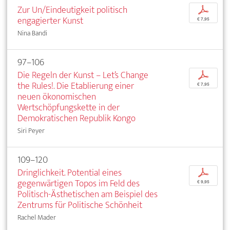
Zur Un/Eindeutigkeit politisch
p
engagierter Kunst
€ 7,95
Nina Bandi
97–106
Die Regeln der Kunst – Let’s Change
p
the Rules!. Die Etablierung einer
€ 7,95
neuen ökonomischen
Wertschöpfungskette in der
Demokratischen Republik Kongo
Siri Peyer
109–120
Dringlichkeit. Potential eines
p
gegenwärtigen Topos im Feld des
€ 9,95
Politisch-Ästhetischen am Beispiel des
Zentrums für Politische Schönheit
Rachel Mader