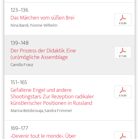
123–136
Das Märchen vom süßen Brei
p
€ 9,95
Nina Bandi, Yvonne Wilhelm
139–148
Der Prozess der Didaktik. Eine
p
(un)mögliche Assemblage
€ 7,95
Camilla Franz
151–165
Gefallene Engel und andere
p
Shootingstars. Zur Rezeption radikaler
€ 9,95
künstlerischer Positionen in Russland
Marina Belobrovaja, Sandra Frimmel
169–177
›Devenir tout le monde‹. Über
p