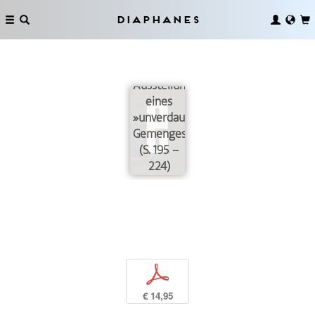
Diaphanes
Die
Ausstellung
eines
»unverdaulichen
Gemenges«
(S. 195 –
224)
p
€ 14,95