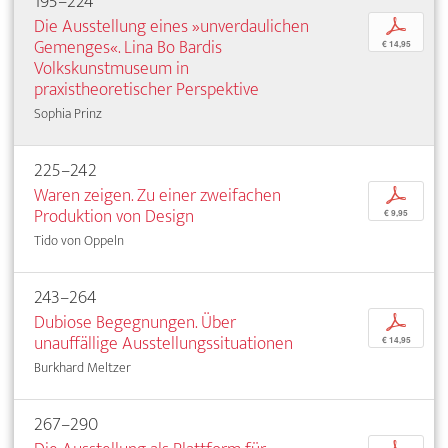
195–224
Die Ausstellung eines »unverdaulichen
p
Gemenges«. Lina Bo Bardis
€ 14,95
Volkskunstmuseum in
praxistheoretischer Perspektive
Sophia Prinz
225–242
Waren zeigen. Zu einer zweifachen
p
Produktion von Design
€ 9,95
Tido von Oppeln
243–264
Dubiose Begegnungen. Über
p
unauffällige Ausstellungssituationen
€ 14,95
Burkhard Meltzer
267–290