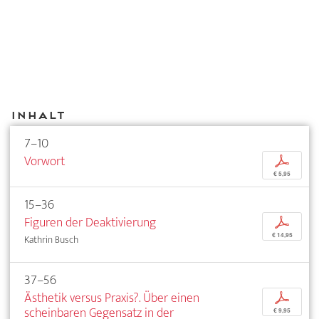
Inhalt
7–10
Vorwort
p
€ 5,95
15–36
Figuren der Deaktivierung
p
€ 14,95
Kathrin Busch
37–56
Ästhetik versus Praxis?. Über einen
p
scheinbaren Gegensatz in der
€ 9,95