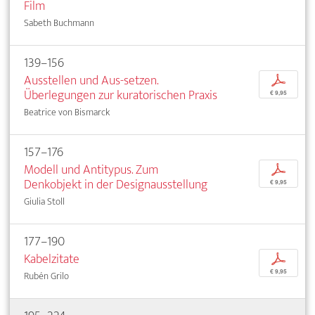
Film
Sabeth Buchmann
139–156
Ausstellen und Aus-setzen.
p
Überlegungen zur kuratorischen Praxis
€ 9,95
Beatrice von Bismarck
157–176
Modell und Antitypus. Zum
p
Denkobjekt in der Designausstellung
€ 9,95
Giulia Stoll
177–190
Kabelzitate
p
€ 9,95
Rubén Grilo