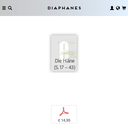
Diaphanes
Die Hiäne
(S. 17 – 43)
p
€ 14,95