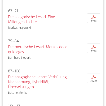
63–71
Die allegorische Lesart. Eine
p
Milieugeschichte
€ 7,95
Markus Krajewski
75–84
Die moralische Lesart. Moralis docet
p
quid agas
€ 7,95
Bernhard Siegert
87–108
Die anagogische Lesart. Verhüllung,
p
Nachahmung, Hybridität,
€ 14,95
Übersetzungen
Bettine Menke