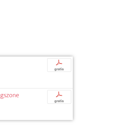
p
gratis
ngszone
p
gratis