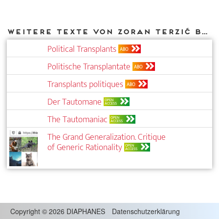
Weitere Texte von Zoran Terzić bei DIAPHANES
Political Transplants
ABO
Politische Transplantate
ABO
Transplants politiques
ABO
Der Tautomane
OPEN
ACCESS
The Tautomaniac
OPEN
ACCESS
The Grand Generalization. Critique
of Generic Rationality
OPEN
ACCESS
Copyright
©
2026 DIAPHANES
Datenschutzerklärung