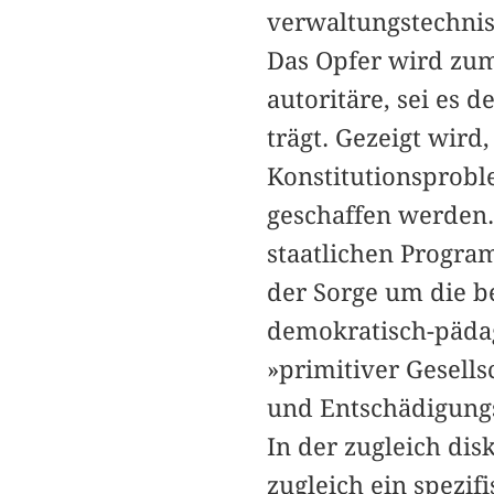
verwaltungstechni
Das Opfer wird zum 
autoritäre, sei es 
trägt. Gezeigt wird
Konstitutionsprob
geschaffen werden.
staatlichen Program
der Sorge um die b
demokratisch-pädag
»primitiver Gesells
und Entschädigung
In der zugleich di
zugleich ein spezifi