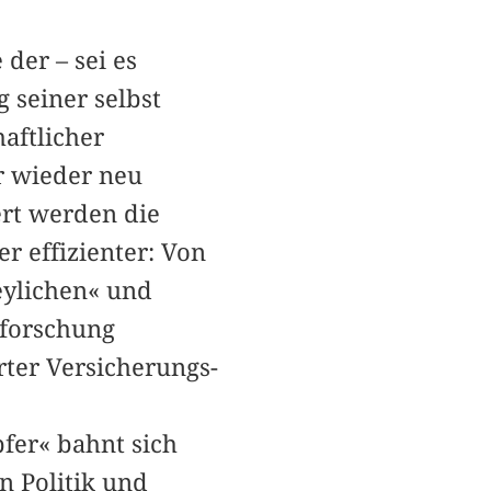
der – sei es
 seiner selbst
haftlicher
r wieder neu
rt werden die
r effizienter: Von
eylichen« und
rforschung
rter Versicherungs-
fer« bahnt sich
on Politik und