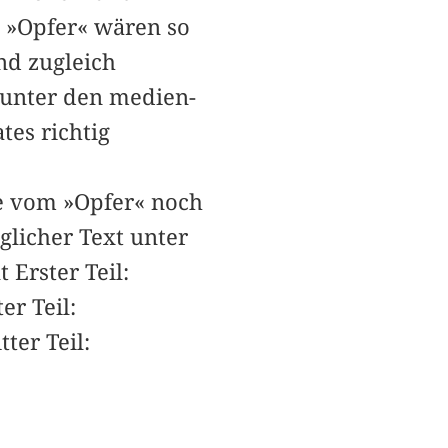
 »Opfer« wären so
nd zugleich
 unter den medien-
es richtig
e vom »Opfer« noch
glicher Text unter
 Erster Teil:
er Teil:
ter Teil: