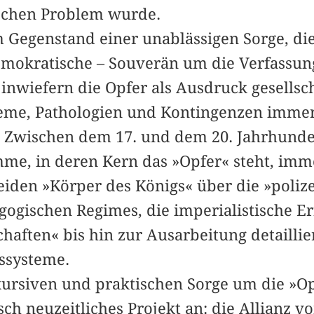
schen Problem wurde.
Gegenstand einer unablässigen Sorge, die 
demokratische – Souverän um die Verfassung
, inwiefern die Opfer als Ausdruck gesellsc
leme, Pathologien und Kontingenzen imme
 Zwischen dem 17. und dem 20. Jahrhunde
me, in deren Kern das »Opfer« steht, imme
eiden »Körper des Königs« über die »poliz
ogischen Regimes, die imperialistische E
chaften« bis hin zur Ausarbeitung detaillie
ssysteme.
skursiven und praktischen Sorge um die »Op
sch neuzeitliches Projekt an: die Allianz v