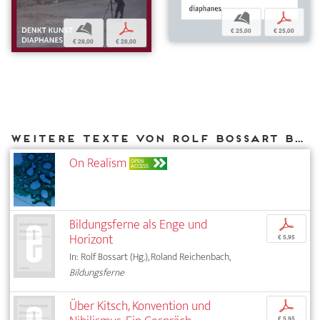
b
p
b
p
€ 25,00
€ 25,00
€ 28,00
€ 28,00
Weitere Texte von Rolf Bossart bei DIAPHANES
On Realism
OPEN
ACCESS
Bildungsferne als Enge und
p
Horizont
€ 5,95
In: Rolf Bossart (Hg.), Roland Reichenbach,
Bildungsferne
Über Kitsch, Konvention und
p
€ 5,95