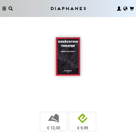
Diaphanes
b
e
€ 12,00
€ 9,99