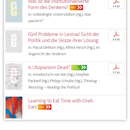
Was ist die institutionalisierte
p
Form des Denkens?
€ 9,95
ABO
In: Unbedingte Universitäten (Hg.),
Was
passiert?
Fünf Probleme in Levinas’ Sicht der
p
Politik und die Skizze ihrer Lösung
€ 9,95
In: Pascal Delhom (Hg.), Alfred Hirsch (Hg.),
Im
Angesicht der Anderen
Is Utopianism Dead?
p
OPEN
ACCESS
€ 7,95
In: Anneka Esch-van Kan (Hg.), Stephan
Packard (Hg.), Philipp Schulte (Hg.),
Thinking –
Resisting – Reading the Political
Learning to Eat Time with One’s
Ears
ABO