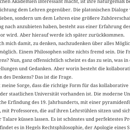
schen Akademien interessant macht, ist ihre naturgemäß 
ichtung dem Lehren gegenüber. Die platonischen Dialoge 
ieben, sondern um dem Lehren eine größere Zuhörerschaft
 nach anzubieten haben, besteht aus einer Erfahrung des 
or wird. Aber hierauf werde ich später zurückkommen.
ich mich damit, zu denken, nachzudenken über alles Möglich
glich. Einem Philosophen sollte nichts fremd sein. Die Fra
s? Nun, ganz offensichtlich scheint es das zu sein, was in 
tellungen und Gedanken. Aber worin besteht die kollabora
orm des Denkens? Das ist die Frage.
st meine Sorge, dass die richtige Form für das kollaborativ
der staatlichen Universität vorhanden ist. Die moderne Univ
che Erfindung des 19. Jahrhunderts, mit einer pyramiden
, mit Professoren, die auf ihren Lehrstühlen sitzen und si
 Talare küssen lassen. Es ist schönstes und perfektestes 
indet es in Hegels Rechtsphilosophie, der Apologie eines S