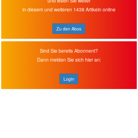
und lesen Sie weiter
in diesem und weiteren 1438 Artikeln online
Zu den Abos
Sind Sie bereits Abonnent?
Dann melden Sie sich hier an:
Login