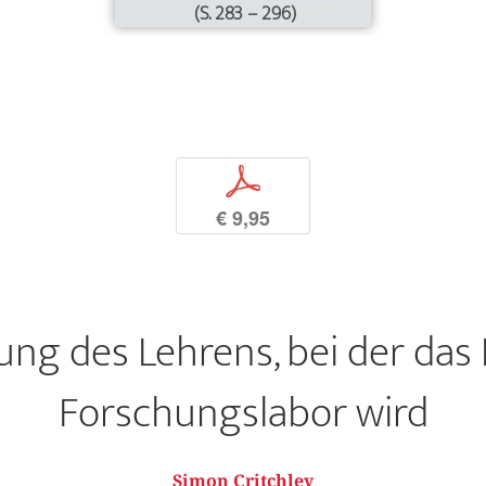
(S. 283 – 296)
p
€ 9,95
ung des Lehrens, bei der da
Forschungslabor wird
Simon Critchley