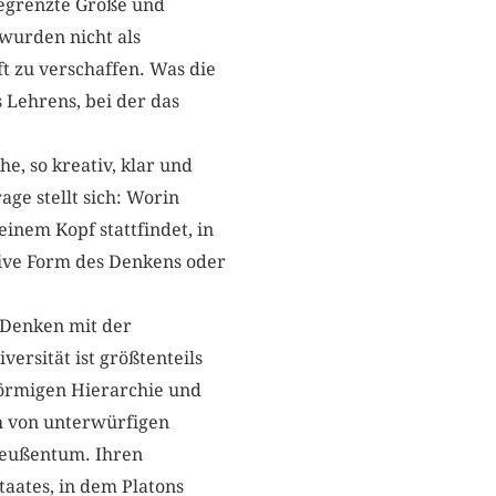
begrenzte Größe und
wurden nicht als
 zu verschaffen. Was die
Lehrens, bei der das
e, so kreativ, klar und
ge stellt sich: Worin
einem Kopf stattfindet, in
tive Form des Denkens oder
e Denken mit der
ersität ist größtenteils
förmigen Hierarchie und
ch von unterwürfigen
Preußentum. Ihren
taates, in dem Platons