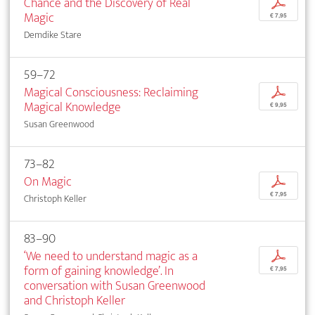
Chance and the Discovery of Real
p
Magic
€ 7,95
Demdike Stare
59–72
Magical Consciousness: Reclaiming
p
Magical Knowledge
€ 9,95
Susan Greenwood
73–82
On Magic
p
€ 7,95
Christoph Keller
83–90
‘We need to understand magic as a
p
form of gaining knowledge’. In
€ 7,95
conversation with Susan Greenwood
and Christoph Keller