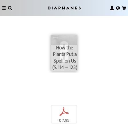
Diaphanes
How the
Plants Put a
Spell on Us
(S. 114 – 123)
p
€ 7,95