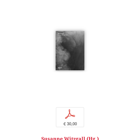
p
€ 30,00
Susanne Witzgall (Hg.)