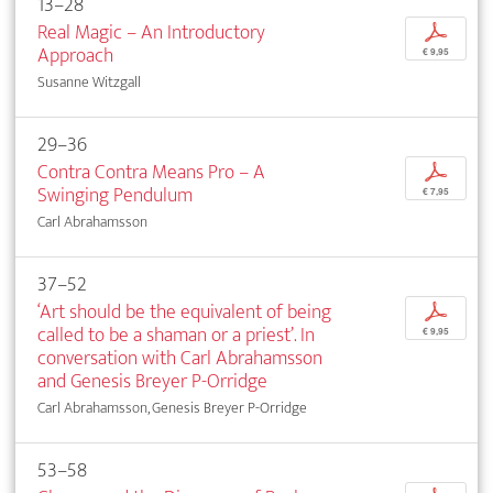
13–28
Real Magic – An Introductory
p
Approach
€ 9,95
Susanne Witzgall
29–36
Contra Contra Means Pro – A
p
Swinging Pendulum
€ 7,95
Carl Abrahamsson
37–52
‘Art should be the equivalent of being
p
called to be a shaman or a priest’. In
€ 9,95
conversation with Carl Abrahamsson
and Genesis Breyer P-Orridge
Carl Abrahamsson, Genesis Breyer P-Orridge
53–58