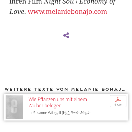
ihren Film
Night Soil
/
Economy of
Love
.
www.melaniebonajo.com
Weitere Texte von Melanie Bonajo bei DIAPHANES
Wie Pflanzen uns mit einem
p
Zauber belegen
€ 7,95
In: Susanne Witzgall (Hg.),
Reale Magie