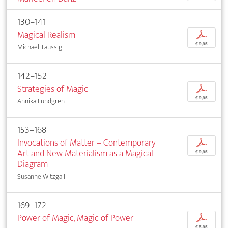
130–141
Magical Realism
p
€ 9,95
Michael Taussig
142–152
Strategies of Magic
p
€ 9,95
Annika Lundgren
153–168
Invocations of Matter – Contemporary
p
Art and New Materialism as a Magical
€ 9,95
Diagram
Susanne Witzgall
169–172
Power of Magic, Magic of Power
p
€ 5,95