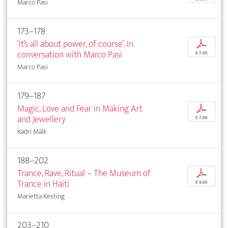
Marco Pasi
173–178
‘It’s all about power, of course’. In
p
conversation with Marco Pasi
€ 7,95
Marco Pasi
179–187
Magic, Love and Fear in Making Art
p
and Jewellery
€ 7,95
Kadri Mälk
188–202
Trance, Rave, Ritual – The Museum of
p
Trance in Haiti
€ 9,95
Marietta Kesting
203–210