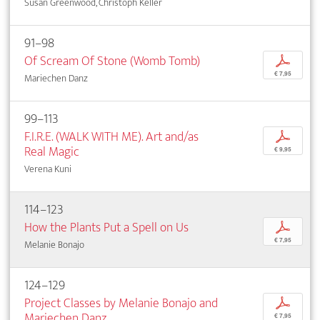
Susan Greenwood, Christoph Keller
91–98
Of Scream Of Stone (Womb Tomb)
p
€ 7,95
Mariechen Danz
99–113
F.I.R.E. (WALK WITH ME). Art and/as
p
Real Magic
€ 9,95
Verena Kuni
114–123
How the Plants Put a Spell on Us
p
€ 7,95
Melanie Bonajo
124–129
Project Classes by Melanie Bonajo and
p
Mariechen Danz
€ 7,95