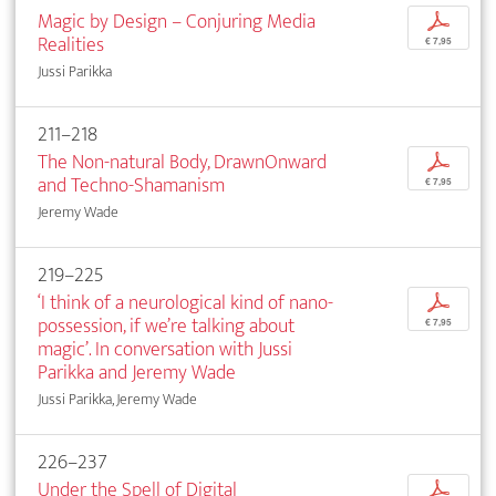
Magic by Design – Conjuring Media
p
Realities
€ 7,95
Jussi Parikka
211–218
The Non-natural Body, DrawnOnward
p
and Techno-Shamanism
€ 7,95
Jeremy Wade
219–225
‘I think of a neurological kind of nano-
p
possession, if we’re talking about
€ 7,95
magic’. In conversation with Jussi
Parikka and Jeremy Wade
Jussi Parikka, Jeremy Wade
226–237
Under the Spell of Digital
p