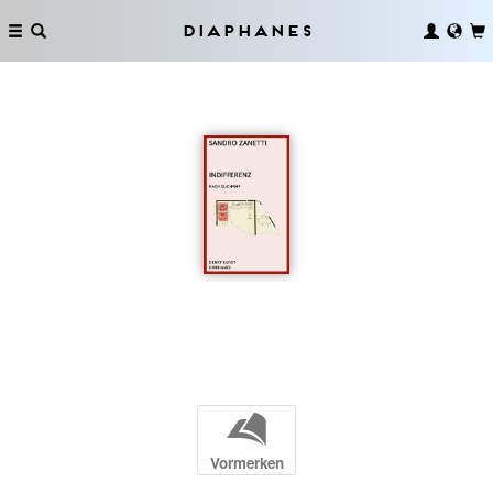
Diaphanes
b
Vormerken