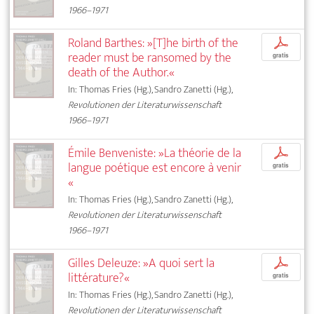
1966–1971
Roland Barthes: »[T]he birth of the
p
reader must be ransomed by the
gratis
death of the Author.«
In: Thomas Fries (Hg.), Sandro Zanetti (Hg.),
Revolutionen der Literaturwissenschaft
1966–1971
Émile Benveniste: »La théorie de la
p
langue poétique est encore à venir
gratis
«
In: Thomas Fries (Hg.), Sandro Zanetti (Hg.),
Revolutionen der Literaturwissenschaft
1966–1971
Gilles Deleuze: »A quoi sert la
p
littérature?«
gratis
In: Thomas Fries (Hg.), Sandro Zanetti (Hg.),
Revolutionen der Literaturwissenschaft