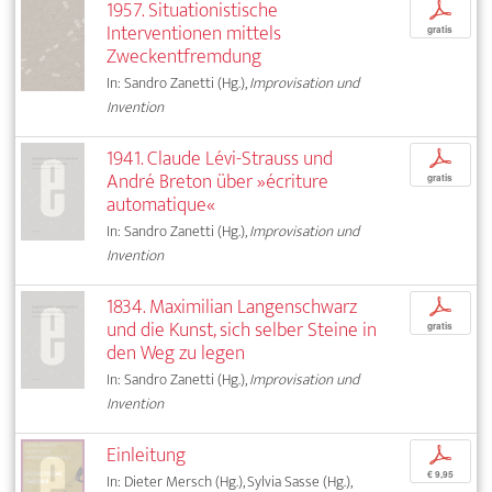
1957. Situationistische
p
Interventionen mittels
gratis
Zweckentfremdung
In: Sandro Zanetti (Hg.),
Improvisation und
Invention
1941. Claude Lévi-Strauss und
p
André Breton über »écriture
gratis
automatique«
In: Sandro Zanetti (Hg.),
Improvisation und
Invention
1834. Maximilian Langenschwarz
p
und die Kunst, sich selber Steine in
gratis
den Weg zu legen
In: Sandro Zanetti (Hg.),
Improvisation und
Invention
Einleitung
p
€ 9,95
In: Dieter Mersch (Hg.), Sylvia Sasse (Hg.),