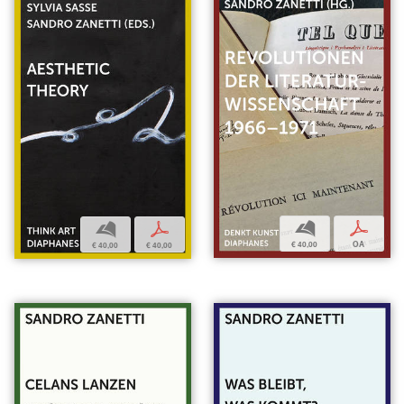
b
p
b
p
€ 40,00
OA
€ 40,00
€ 40,00