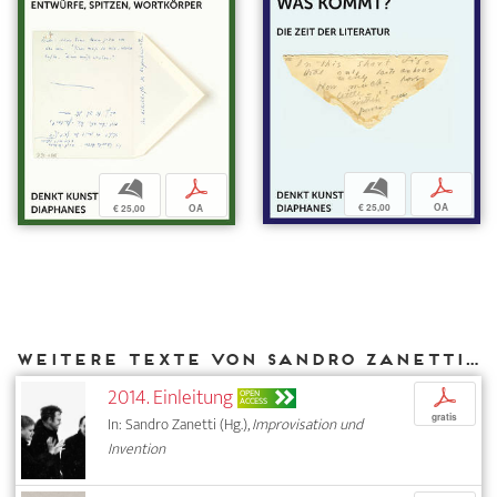
b
p
b
p
€ 25,00
OA
€ 25,00
OA
Weitere Texte von Sandro Zanetti bei DIAPHANES
2014. Einleitung
p
OPEN
ACCESS
gratis
In: Sandro Zanetti (Hg.),
Improvisation und
Invention