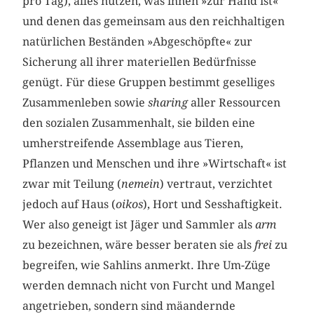
pro Tag), alles nutzen, was ihnen »zur Hand ist«
und denen das gemeinsam aus den reichhaltigen
natürlichen Beständen »Abgeschöpfte« zur
Sicherung all ihrer materiellen Bedürfnisse
genügt. Für diese Gruppen bestimmt geselliges
Zusammenleben sowie
sharing
aller Ressourcen
den sozialen Zusammenhalt, sie bilden eine
umherstreifende Assemblage aus Tieren,
Pflanzen und Menschen und ihre »Wirtschaft« ist
zwar mit Teilung (
nemein
) vertraut, verzichtet
jedoch auf Haus (
oikos
), Hort und Sesshaftigkeit.
Wer also geneigt ist Jäger und Sammler als
arm
zu bezeichnen, wäre besser beraten sie als
frei
zu
begreifen, wie Sahlins anmerkt. Ihre Um-Züge
werden demnach nicht von Furcht und Mangel
angetrieben, sondern sind mäandernde