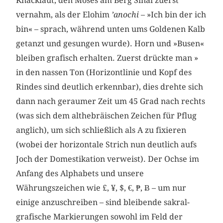
Knacklaut, den Moses am Berg Sinai zuerst
vernahm, als der Elohim
’anochi
– »Ich bin der ich
bin« – sprach, während unten ums Goldenen Kalb
getanzt und gesungen wurde). Horn und »Busen«
bleiben grafisch erhalten. Zuerst drückte man »
in den nassen Ton (Horizontlinie und Kopf des
Rindes sind deutlich erkennbar), dies drehte sich
dann nach geraumer Zeit um 45 Grad nach rechts
(was sich dem althebräischen Zeichen für Pflug
anglich), um sich schließlich als A zu fixieren
(wobei der horizontale Strich nun deutlich aufs
Joch der Domestikation verweist). Der Ochse im
Anfang des Alphabets und unsere
Währungszeichen wie £, ¥, $, €,
₱, Ƀ
– um nur
einige anzuschreiben – sind bleibende sakral-
grafische Markierungen sowohl im Feld der