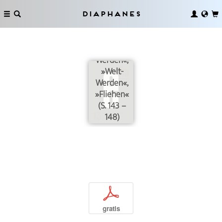
Diaphanes
»Linie-
Werden«,
»Welt-
Werden«,
»Fliehen«
(S. 143 –
148)
p
gratis