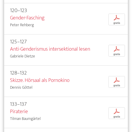
120–123
Gender-Fasching
p
gratis
Peter Rehberg
125–127
Anti-Genderismus intersektional lesen
p
gratis
Gabriele Dietze
128–132
Skizze. Hörsaal als Pornokino
p
gratis
Dennis Göttel
133–137
Piraterie
p
gratis
Tilman Baumgärtel