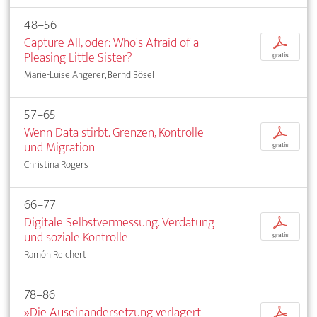
48–56
Capture All, oder: Who's Afraid of a
p
Pleasing Little Sister?
gratis
Marie-Luise Angerer, Bernd Bösel
57–65
Wenn Data stirbt. Grenzen, Kontrolle
p
und Migration
gratis
Christina Rogers
66–77
Digitale Selbstvermessung. Verdatung
p
und soziale Kontrolle
gratis
Ramón Reichert
78–86
»Die Auseinandersetzung verlagert
p