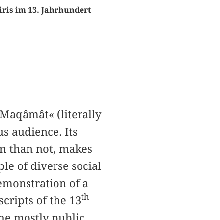
ris im 13. Jahrhundert
»Maqâmât« (literally
s audience. Its
en than not, makes
le of diverse social
demonstration of a
th
cripts of the 13
the mostly public