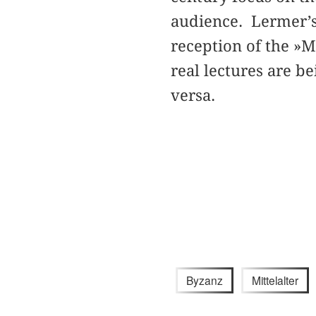
audience. Lermer’s
reception of the »
real lectures are b
versa.
Byzanz
Mittelalter