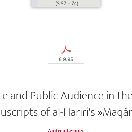
(S. 57 – 74)
p
€ 9,95
ce and Public Audience in the 
scripts of al-Hariri's »Maq
Andrea Lermer