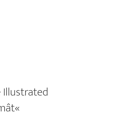
Illustrated
âmât«