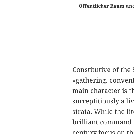
Öffentlicher Raum und
Constitutive of the
»gathering, convent
main character is t
surreptitiously a l
strata. While the l
brilliant command o
century focus on th