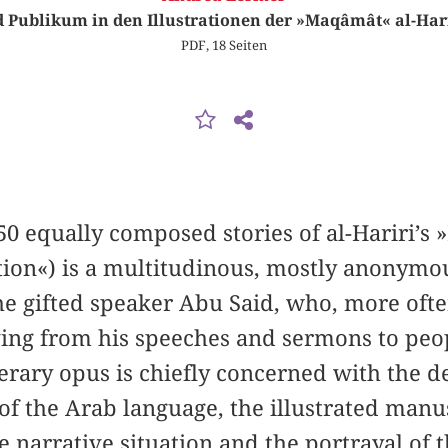
 Publikum in den Illustrationen der »Maqâmât« al-Hari
PDF, 18 Seiten
 50 equally composed stories of al-Hariri’s 
ion«) is a multitudinous, mostly anonymou
he gifted speaker Abu Said, who, more oft
iving from his speeches and sermons to peop
iterary opus is chiefly concerned with the 
f the Arab language, the illustrated manus
e narrative situation and the portrayal of 