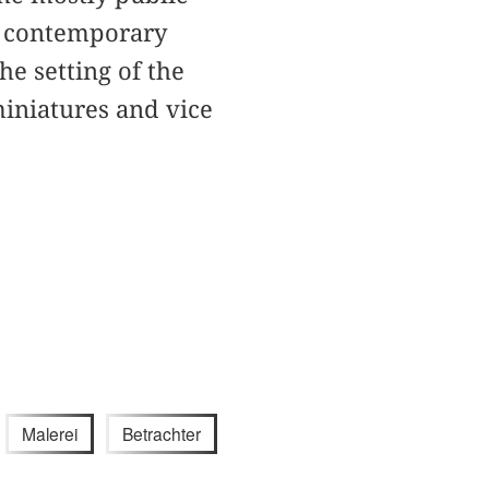
e contemporary
e setting of the
miniatures and vice
Malerei
Betrachter