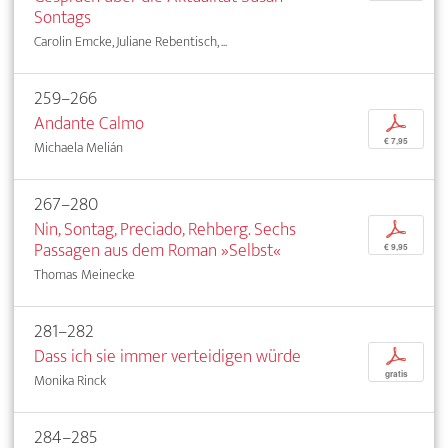
Sontags
Carolin Emcke, Juliane Rebentisch, ...
259–266
Andante Calmo
p
€ 7,95
Michaela Melián
267–280
Nin, Sontag, Preciado, Rehberg. Sechs
p
Passagen aus dem Roman »Selbst«
€ 9,95
Thomas Meinecke
281–282
Dass ich sie immer verteidigen würde
p
gratis
Monika Rinck
284–285