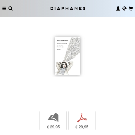
Diaphanes
b
p
€ 29,95
€ 29,95