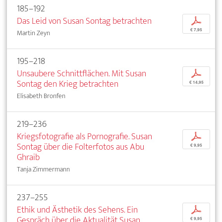
185–192
Das Leid von Susan Sontag betrachten
p
€ 7,95
Martin Zeyn
195–218
Unsaubere Schnittflächen. Mit Susan
p
Sontag den Krieg betrachten
€ 14,95
Elisabeth Bronfen
219–236
Kriegsfotografie als Pornografie. Susan
p
Sontag über die Folterfotos aus Abu
€ 9,95
Ghraib
Tanja Zimmermann
237–255
Ethik und Ästhetik des Sehens. Ein
p
Gespräch über die Aktualität Susan
€ 9,95