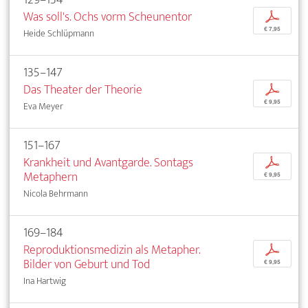
Was soll's. Ochs vorm Scheunentor
p
€ 7,95
Heide Schlüpmann
135–147
Das Theater der Theorie
p
€ 9,95
Eva Meyer
151–167
Krankheit und Avantgarde. Sontags
p
Metaphern
€ 9,95
Nicola Behrmann
169–184
Reproduktionsmedizin als Metapher.
p
Bilder von Geburt und Tod
€ 9,95
Ina Hartwig