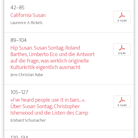
42–85
California Susan
p
€ 14,95
Laurence A. Rickels
89–104
Hip Susan. Susan Sontag, Roland
p
Barthes, Umberto Eco und die Antwort
€ 9,95
auf die Frage, was wirklich originelle
Kulturkritik eigentlich ausmacht
Jens-Christian Rabe
105–127
»I've heard people use it in bars...«.
p
Über Susan Sontag, Christopher
€ 14,95
Isherwood und die Listen des Camp
Eckhard Schumacher
129–134