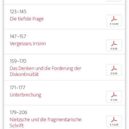
123–145
Die tiefste Frage
p
€ 14,95
147–157
Vergessen, Irrsinn
p
€ 9,95
159–170
Das Denken und die Forderung der
p
Diskontinuität
€ 9,95
171–177
Unterbrechung
p
€ 7,95
179–206
Nietzsche und die fragmentarische
p
Schrift
€ 14,95