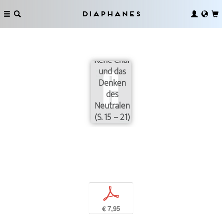
Diaphanes
René Char
und das
Denken
des
Neutralen
(S. 15 – 21)
p
€ 7,95