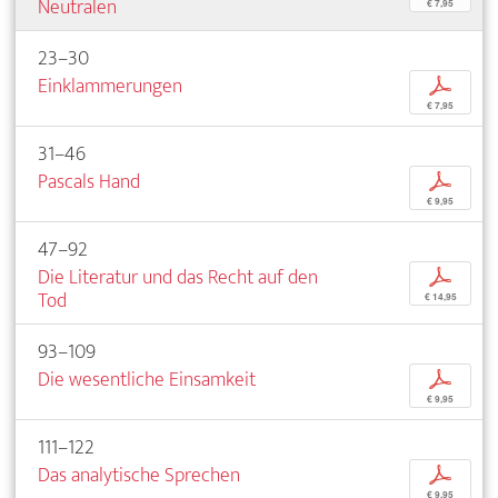
Neutralen
€ 7,95
23–30
Einklammerungen
p
€ 7,95
31–46
Pascals Hand
p
€ 9,95
47–92
Die Literatur und das Recht auf den
p
Tod
€ 14,95
93–109
Die wesentliche Einsamkeit
p
€ 9,95
111–122
Das analytische Sprechen
p
€ 9,95