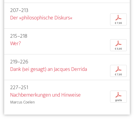
207–213
Der »philosophische Diskurs«
p
€ 7,95
215–218
Wer?
p
€ 5,95
219–226
Dank (sei gesagt) an Jacques Derrida
p
€ 7,95
227–251
Nachbemerkungen und Hinweise
p
gratis
Marcus Coelen