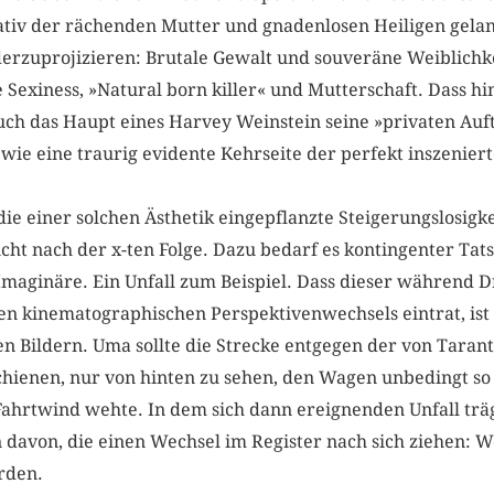
tiv der rächenden Mutter und gnadenlosen Heiligen gelan
rzuprojizieren: Brutale Gewalt und souveräne Weiblichke
e Sexiness, »Natural born killer« und Mutterschaft. Dass hi
h das Haupt eines Harvey Weinstein seine »privaten Auft
wie eine traurig evidente Kehrseite der perfekt inszenier
die einer solchen Ästhetik eingepflanzte Steigerungslosigke
cht nach der x-ten Folge. Dazu bedarf es kontingenter Ta
 Imaginäre. Ein Unfall zum Beispiel. Dass dieser während 
en kinematographischen Perspektivenwechsels eintrat, ist n
en Bildern. Uma sollte die Strecke entgegen der von Taran
hienen, nur von hinten zu sehen, den Wagen unbedingt so 
Fahrtwind wehte. In dem sich dann ereignenden Unfall tr
 davon, die einen Wechsel im Register nach sich ziehen: W
rden.