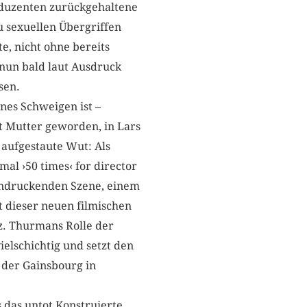
oduzenten zurückgehaltene
 sexuellen Übergriffen
e, nicht ohne bereits
nun bald laut Ausdruck
sen.
enes Schweigen ist –
t Mutter geworden, in Lars
 aufgestaute Wut: Als
al ›50 times‹ for director
eindruckenden Szene, einem
t dieser neuen filmischen
z. Thurmans Rolle der
ielschichtig und setzt den
 der Gainsbourg in
 das untot Konstruierte