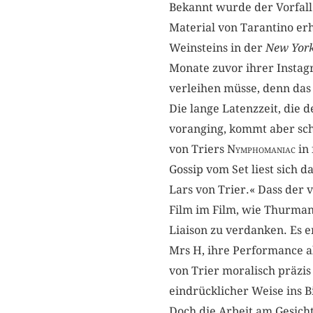
Bekannt wurde der Vorfal
Material von Tarantino er
Weinsteins in der
New Yor
Monate zuvor ihrer Instag
verleihen müsse, denn das 
Die lange Latenzzeit, die d
voranging, kommt aber sch
von Triers
Nymphomaniac
in 
Gossip vom Set liest sich 
Lars von Trier.« Dass der 
Film im Film, wie Thurman 
Liaison zu verdanken. Es 
Mrs H, ihre Performance al
von Trier moralisch präzi
eindrücklicher Weise ins B
Doch die Arbeit am Gesicht