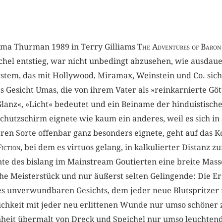
 Uma Thurman 1989 in Terry Gilliams
The Adventures of Baro
hel entstieg, war nicht unbedingt abzusehen, wie ausdauer
ystem, das mit Hollywood, Miramax, Weinstein und Co. sich
das Gesicht Umas, die von ihrem Vater als »reinkarnierte G
anz«, »Licht« bedeutet und ein Beiname der hinduistischen
Schutzschirm eignete wie kaum ein anderes, weil es sich in 
ren Sorte offenbar ganz besonders eignete, geht auf das 
iction
, bei dem es virtuos gelang, in kalkulierter Distanz
e des bislang im Mainstream Goutierten eine breite Masse 
he Meisterstück und nur äußerst selten Gelingende: Die Er
es unverwundbaren Gesichts, dem jeder neue Blutspritzer 
lichkeit mit jeder neu erlittenen Wunde nur umso schöner
nheit übermalt von Dreck und Speichel nur umso leuchtend