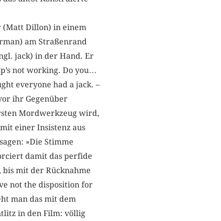
 (Matt Dillon) in einem
hurman) am Straßenrand
l. jack) in der Hand. Er
Crap’s not working. Do you…
ought everyone had a jack. –
vor ihr Gegenüber
ersten Mordwerkzeug wird,
it einer Insistenz aus
 sagen: »Die Stimme
orciert damit das perfide
n, bis mit der Rücknahme
e not the disposition for
ieht man das mit dem
itz in den Film: völlig