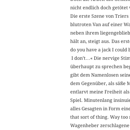
nicht endlich doch getöte
Die erste Szene von Trier
blutroten Van auf einer W
neben ihrem liegengeblieb
hält an, steigt aus. Das er
do you have a jack I could 
I don’t…« Die nervige Sti
überhaupt zu sprechen beg
gibt dem Namenlosen seinen
dem Gegenüber, als säße M
entlarvt meine Freiheit al
Spiel. Minutenlang insinui
alles Gesagten in Form eine
that sort of thing. Way t
Wagenheber zerschlagene Ge