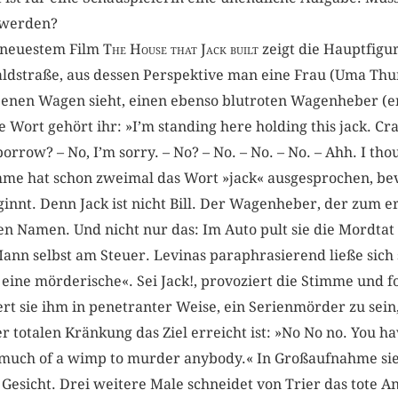
t werden?
s neuestem Film
The House that Jack built
zeigt die Hauptfigur
aldstraße, aus dessen Perspektive man eine Frau (Uma T
enen Wagen sieht, einen ebenso blutroten Wagenheber (eng
ste Wort gehört ihr: »I’m standing here holding this jack. 
borrow? – No, I’m sorry. – No? – No. – No. – No. – Ahh. I th
mme hat schon zweimal das Wort »jack« ausgesprochen, be
innt. Denn Jack ist nicht Bill. Der Wagenheber, der zum 
 Namen. Und nicht nur das: Im Auto pult sie die Mordtat m
ann selbst am Steuer. Levinas paraphrasierend ließe sich
s eine mörderische«. Sei Jack!, provoziert die Stimme und f
ert sie ihm in penetranter Weise, ein Serienmörder zu sei
r totalen Kränkung das Ziel erreicht ist: »No No no. You hav
oo much of a wimp to murder anybody.« In Großaufnahme s
sicht. Drei weitere Male schneidet von Trier das tote Antl