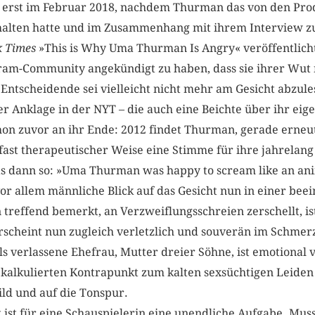
l erst im Februar 2018, nachdem Thurman das von den Pr
halten hatte und im Zusammenhang mit ihrem Interview zu
k Times
»This is Why Uma Thurman Is Angry« veröffentlicht
ram-Community angekündigt zu haben, dass sie ihrer Wut 
Entscheidende sei vielleicht nicht mehr am Gesicht abzule
er Anklage in der NYT – die auch eine Beichte über ihr eig
on zuvor an ihr Ende: 2012 findet Thurman, gerade erneu
fast therapeutischer Weise eine Stimme für ihre jahrelang
das dann so: »Uma Thurman was happy to scream like an anim
vor allem männliche Blick auf das Gesicht nun in einer be
treffend bemerkt, an Verzweiflungsschreien zerschellt, is
erscheint nun zugleich verletzlich und souverän im Schmer
s verlassene Ehefrau, Mutter dreier Söhne, ist emotional v
s kalkulierten Kontrapunkt zum kalten sexsüchtigen Leiden
ild und auf die Tonspur.
 ist für eine Schauspielerin eine unendliche Aufgabe. Muss