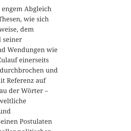
n engem Abgleich
Thesen, wie sich
zweise, dem
 seiner
 und Wendungen wie
ulauf einerseits
n durchbrochen und
it Referenz auf
au der Wörter –
weltliche
 und
seinen Postulaten