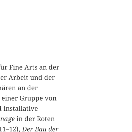
für Fine Arts an der
her Arbeit und der
hären an der
 einer Gruppe von
installative
onage
in der Roten
011–12),
Der Bau der