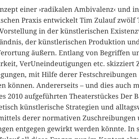
zept einer ›radikalen Ambivalenz‹ und i
ischen Praxis entwickelt Tim Zulauf zwölf 
Vorstellung in der künstlerischen Existen
tändnis, der künstlerischen Produktion und
 Verortung äußern. Entlang von Begriffen
rkeit, VerUneindeutigungen etc. skizziert Z
egungen, mit Hilfe derer Festschreibunge
en können. Andererseits – und dies auch m
es 2010 aufgeführten Theaterstückes Der B
etisch künstlerische Strategien und alltags
mittels derer normativen Zuschreibungen
ngen entgegen gewirkt werden könnte. In 