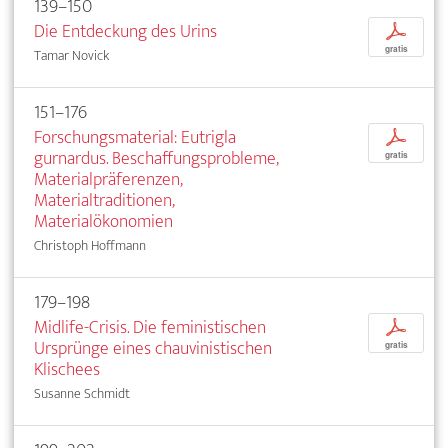
139–150
Die Entdeckung des Urins
p
gratis
Tamar Novick
151–176
Forschungsmaterial: Eutrigla
p
gurnardus. Beschaffungsprobleme,
gratis
Materialpräferenzen,
Materialtraditionen,
Materialökonomien
Christoph Hoffmann
179–198
Midlife-Crisis. Die feministischen
p
Ursprünge eines chauvinistischen
gratis
Klischees
Susanne Schmidt