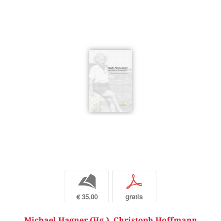
b
p
€ 35,00
gratis
Michael Hagner (Hg.)
,
Christoph Hoffmann