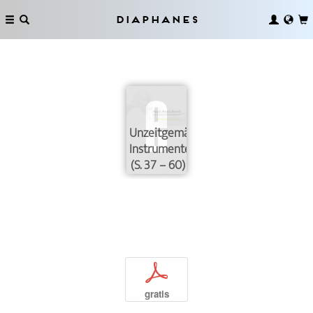
Diaphanes
Unzeitgemäße
Instrumente
(S. 37 – 60)
p
gratis