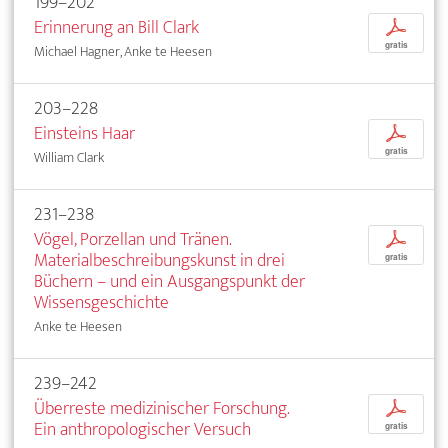
199–202
Erinnerung an Bill Clark
p
gratis
Michael Hagner, Anke te Heesen
203–228
Einsteins Haar
p
gratis
William Clark
231–238
Vögel, Porzellan und Tränen.
p
Materialbeschreibungskunst in drei
gratis
Büchern – und ein Ausgangspunkt der
Wissensgeschichte
Anke te Heesen
239–242
Überreste medizinischer Forschung.
p
Ein anthropologischer Versuch
gratis