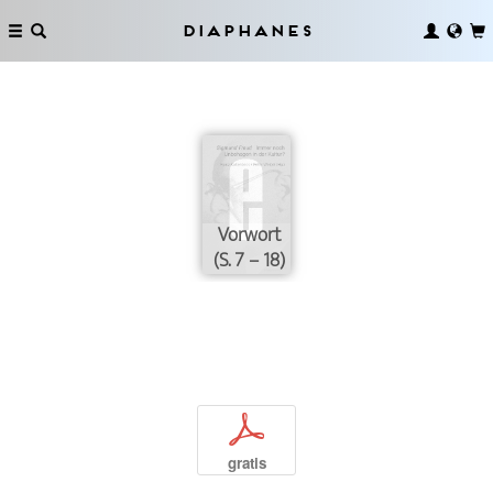
Diaphanes
Vorwort
(S. 7 – 18)
p
gratis