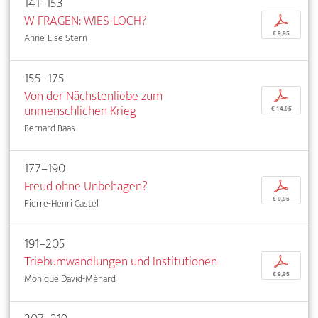
141–153
W-FRAGEN: WIES-LOCH?
p
€ 9,95
Anne-Lise Stern
155–175
Von der Nächstenliebe zum
p
unmenschlichen Krieg
€ 14,95
Bernard Baas
177–190
Freud ohne Unbehagen?
p
€ 9,95
Pierre-Henri Castel
191–205
Triebumwandlungen und Institutionen
p
€ 9,95
Monique David-Ménard