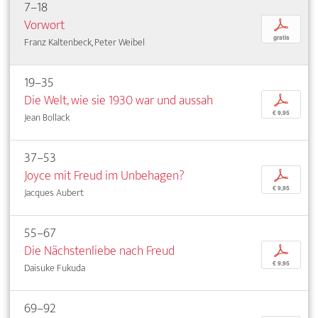
7–18
Vorwort
p
gratis
Franz Kaltenbeck, Peter Weibel
19–35
Die Welt, wie sie 1930 war und aussah
p
€ 9,95
Jean Bollack
37–53
Joyce mit Freud im Unbehagen?
p
€ 9,95
Jacques Aubert
55–67
Die Nächstenliebe nach Freud
p
€ 9,95
Daisuke Fukuda
69–92