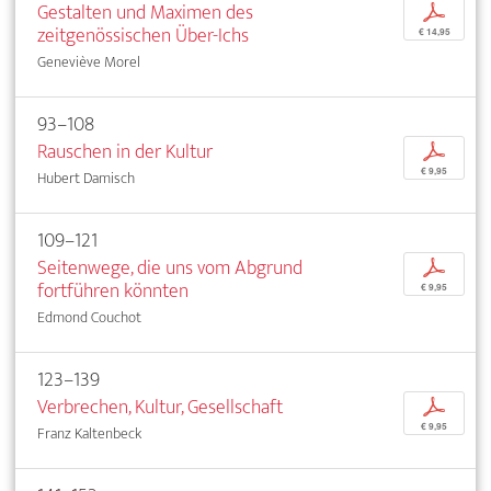
Gestalten und Maximen des
p
zeitgenössischen Über-Ichs
€ 14,95
Geneviève Morel
93–108
Rauschen in der Kultur
p
€ 9,95
Hubert Damisch
109–121
Seitenwege, die uns vom Abgrund
p
fortführen könnten
€ 9,95
Edmond Couchot
123–139
Verbrechen, Kultur, Gesellschaft
p
€ 9,95
Franz Kaltenbeck