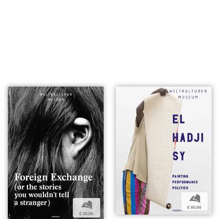
b
b
€ 40,00
€ 35,00