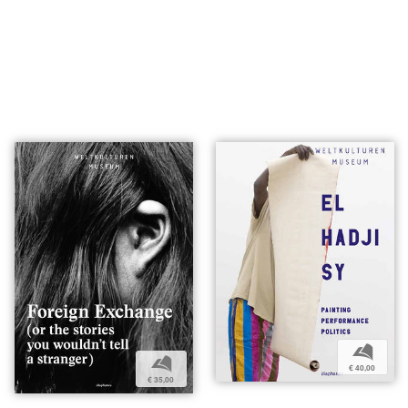
b
b
€ 40,00
€ 35,00