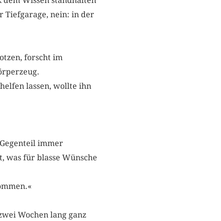
ck dem Wissen standhalten
r Tiefgarage, nein: in der
otzen, forscht im
örperzeug.
elfen lassen, wollte ihn
 Gegenteil immer
nt, was für blasse Wünsche
kommen.«
s zwei Wochen lang ganz