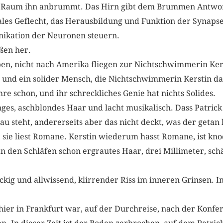
er Raum ihn anbrummt. Das Hirn gibt dem Brummen Antwort
ales Geflecht, das Herausbildung und Funktion der Synapsen 
ikation der Neuronen steuern.
üßen her.
ben, nicht nach Amerika fliegen zur Nichtschwimmerin Ker
lt und ein solider Mensch, die Nichtschwimmerin Kerstin da
re schon, und ihr schreckliches Genie hat nichts Solides.
anges, aschblondes Haar und lacht musikalisch. Dass Patrick
 steht, andererseits aber das nicht deckt, was der getan h
, sie liest Romane. Kerstin wiederum hasst Romane, ist kno
n den Schläfen schon ergrautes Haar, drei Millimeter, schä
eckig und allwissend, klirrender Riss im inneren Grinsen. I
 hier in Frankfurt war, auf der Durchreise, nach der Konfer