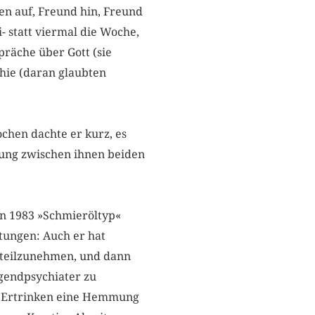
en auf, Freund hin, Freund
- statt viermal die Woche,
räche über Gott (sie
phie (daran glaubten
ochen dachte er kurz, es
ndung zwischen ihnen beiden
ihn 1983 »Schmieröltyp«
tungen: Auch er hat
t teilzunehmen, und dann
ugendpsychiater zu
dem Ertrinken eine Hemmung