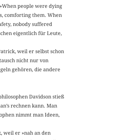
: »When people were dying
ms, comforting them. When
afety, nobody suffered
chen eigentlich für Leute,
rick, weil er selbst schon
ausch nicht nur von
geln gehören, die andere
sphilosophen Davidson stieß
 man’s rechnen kann. Man
osophen nimmt man Ideen,
, weil er »nah an den