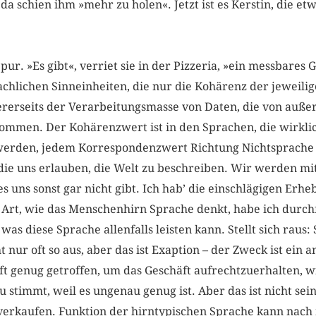
a schien ihm »mehr zu holen«. Jetzt ist es Kerstin, die etw
pur. »Es gibt«, verriet sie in der Pizzeria, »ein messbares 
chlichen Sinneinheiten, die nur die Kohärenz der jeweilig
ererseits der Verarbeitungsmasse von Daten, die von außer
mmen. Der Kohärenzwert ist in den Sprachen, die wirkli
werden, jedem Korrespondenzwert Richtung Nichtsprache
die uns erlauben, die Welt zu beschreiben. Wir werden mi
es uns sonst gar nicht gibt. Ich hab’ die einschlägigen Erh
Art, wie das Menschenhirn Sprache denkt, habe ich durchf
as diese Sprache allenfalls leisten kann. Stellt sich raus:
t nur oft so aus, aber das ist Exaption – der Zweck ist ei
t genug getroffen, um das Geschäft aufrechtzuerhalten, w
 stimmt, weil es ungenau genug ist. Aber das ist nicht sein
n verkaufen. Funktion der hirntypischen Sprache kann nach