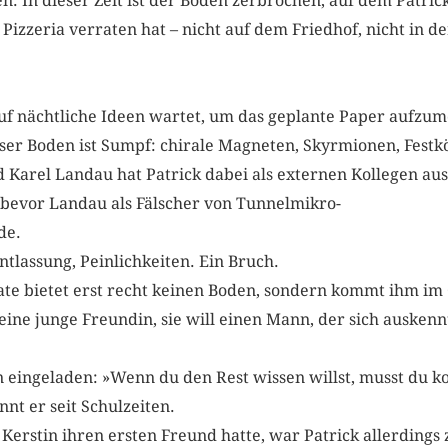
. In dieser Zeit ist der Boden zerbrochen, auf dem Patri
r Pizzeria verraten hat – nicht auf dem Friedhof, nicht in de
uf nächtliche Ideen wartet, um das geplante Paper aufzum
ser Boden ist Sumpf: chirale Magneten, Skyrmionen, Festk
 Karel Landau hat Patrick dabei als externen Kollegen aush
 bevor Landau als Fälscher von Tunnelmikro-
de.
tlassung, Peinlichkeiten. Ein Bruch.
ate bietet erst recht keinen Boden, sondern kommt ihm im
 eine junge Freundin, sie will einen Mann, der sich ausken
on eingeladen: »Wenn du den Rest wissen willst, musst du 
nt er seit Schulzeiten.
s Kerstin ihren ersten Freund hatte, war Patrick allerding