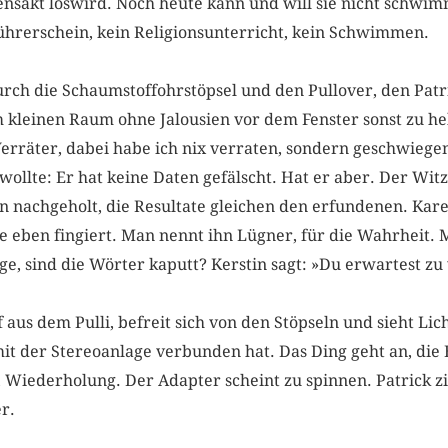
lensakt loswird. Noch heute kann und will sie nicht schwim
ührerschein, kein Religionsunterricht, kein Schwimmen.
urch die Schaumstoffohrstöpsel und den Pullover, den Patr
m kleinen Raum ohne Jalousien vor dem Fenster sonst zu hel
 Verräter, dabei habe ich nix verraten, sondern geschwiege
 wollte: Er hat keine Daten gefälscht. Hat er aber. Der Witz
 nachgeholt, die Resultate gleichen den erfundenen. Kare
ge eben fingiert. Man nennt ihn Lügner, für die Wahrheit. 
ge, sind die Wörter kaputt? Kerstin sagt: »Du erwartest zu
f aus dem Pulli, befreit sich von den Stöpseln und sieht Li
it der Stereoanlage verbunden hat. Das Ding geht an, di
ht, Wiederholung. Der Adapter scheint zu spinnen. Patrick 
r.