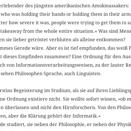
Überlebender des jüngsten amerikanischen Amokmassakers
who was holding their hands or holding them in their ar
tter how severe it was, people were trying to get them to s
he takeaway from the whole entire situation.« Was sind Mens
den sie lieber getröstet verbluten als alleine entkommen?
mes Gerede wäre. Aber es ist tief empfunden, das weiß Pat
lt dieses Empfinden zusammen? Eine Ordnung für den Aust
ch von Informationsverarbeitungsweisen, zu der lauter Re
sehen Philosophen Sprache, auch Linguisten.
erstins Begeisterung im Studium, als sie auf ihren Liebling
ine Ordnung existiere nicht. Sie wollte sofort wissen, »ob
hen überlassen und nicht den Hirnforschern. Von den Phil
en, aber die Klärung gehört der Informatik.«
e studiert, sie neben der Philosophie, er neben der Physik