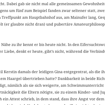
cht. Dabei gab sie nicht mal alle gemeinsamen Gewohnheit
ens um fünf zum Beispiel fanden zwar seltener statt, zwei
 Treffpunkt am Hauptbahnhof aus, am Mainufer lang, Gesp
elt (er glaubte nicht dran) und pubertäre Amateurphiloso
e Nähe zu ihr kennt er bis heute nicht. In den Eifersuchtsw
r Liebe, denkt er heute, gibt’s nicht, während die Verbi
eil Kerstin damals der leidigen Gina entgegentrat, als die 
dem Haargel übertrieben hatte? Dankbarkeit in beide Rich
digt, nämlich als sie sich weigerte, am Schwimmunterrich
tnäckigkeit die Eltern nötigte, sie zu einem Kinder- und J
ich ein Attest schrieb, in dem stand, dass ihre Angst vor 