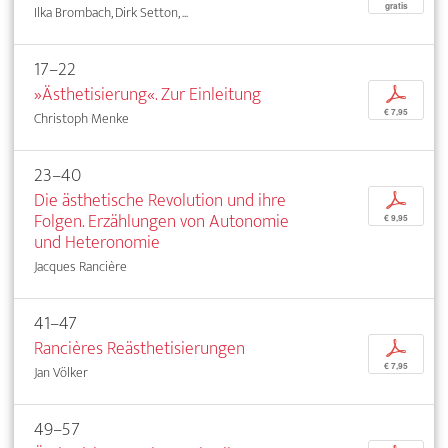
gratis
Ilka Brombach, Dirk Setton, ...
17–22
»Ästhetisierung«. Zur Einleitung
p
€ 7,95
Christoph Menke
23–40
Die ästhetische Revolution und ihre
p
Folgen. Erzählungen von Autonomie
€ 9,95
und Heteronomie
Jacques Rancière
41–47
Rancières Reästhetisierungen
p
€ 7,95
Jan Völker
49–57