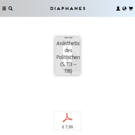
Diaphanes
Ästhetisierungen
und
Anästhetisierungen
des
Politischen
(S. 113 –
118)
p
€ 7,95