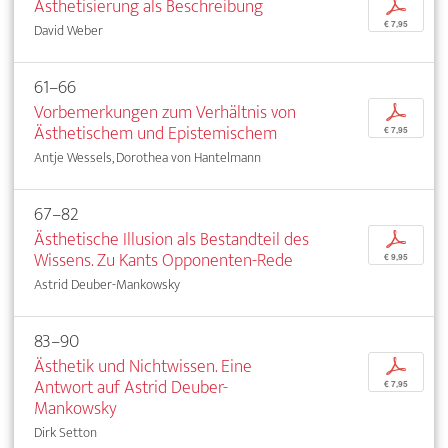
Ästhetisierung als Beschreibung
p
€ 7,95
David Weber
61–66
Vorbemerkungen zum Verhältnis von
p
Ästhetischem und Epistemischem
€ 7,95
Antje Wessels, Dorothea von Hantelmann
67–82
Ästhetische Illusion als Bestandteil des
p
Wissens. Zu Kants Opponenten-Rede
€ 9,95
Astrid Deuber-Mankowsky
83–90
Ästhetik und Nichtwissen. Eine
p
Antwort auf Astrid Deuber-
€ 7,95
Mankowsky
Dirk Setton