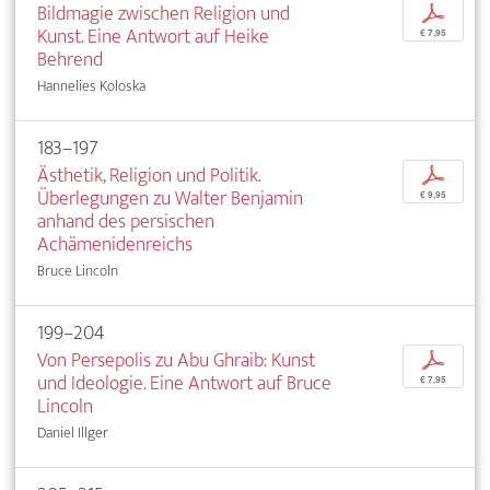
Bildmagie zwischen Religion und
p
Kunst. Eine Antwort auf Heike
€ 7,95
Behrend
Hannelies Koloska
183–197
Ästhetik, Religion und Politik.
p
Überlegungen zu Walter Benjamin
€ 9,95
anhand des persischen
Achämenidenreichs
Bruce Lincoln
199–204
Von Persepolis zu Abu Ghraib: Kunst
p
und Ideologie. Eine Antwort auf Bruce
€ 7,95
Lincoln
Daniel Illger