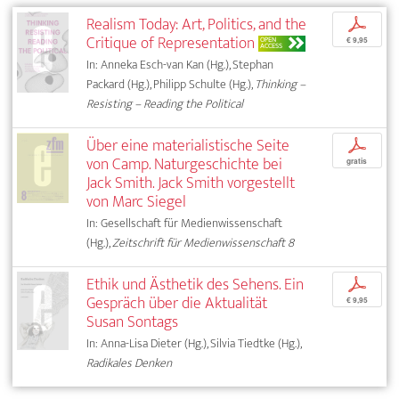
Realism Today: Art, Politics, and the
p
Critique of Representation
OPEN
€ 9,95
ACCESS
In: Anneka Esch-van Kan (Hg.), Stephan
Packard (Hg.), Philipp Schulte (Hg.),
Thinking –
Resisting – Reading the Political
Über eine materialistische Seite
p
von Camp. Naturgeschichte bei
gratis
Jack Smith. Jack Smith vorgestellt
von Marc Siegel
In: Gesellschaft für Medienwissenschaft
(Hg.),
Zeitschrift für Medienwissenschaft 8
Ethik und Ästhetik des Sehens. Ein
p
Gespräch über die Aktualität
€ 9,95
Susan Sontags
In: Anna-Lisa Dieter (Hg.), Silvia Tiedtke (Hg.),
Radikales Denken