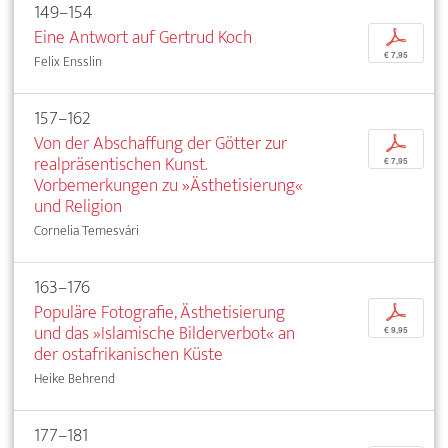
149–154
Eine Antwort auf Gertrud Koch
p
€ 7,95
Felix Ensslin
157–162
Von der Abschaffung der Götter zur
p
realpräsentischen Kunst.
€ 7,95
Vorbemerkungen zu »Ästhetisierung«
und Religion
Cornelia Temesvári
163–176
Populäre Fotografie, Ästhetisierung
p
und das »Islamische Bilderverbot« an
€ 9,95
der ostafrikanischen Küste
Heike Behrend
177–181