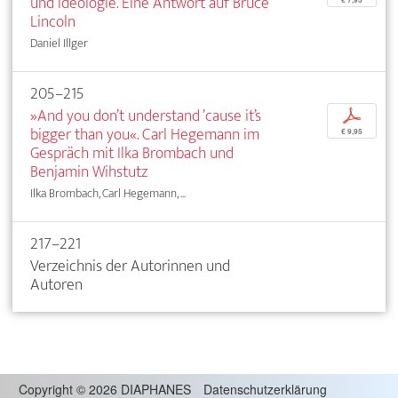
und Ideologie. Eine Antwort auf Bruce
Lincoln
Daniel Illger
205–215
»And you don’t understand ’cause it’s
p
bigger than you«. Carl Hegemann im
€ 9,95
Gespräch mit Ilka Brombach und
Benjamin Wihstutz
Ilka Brombach, Carl Hegemann, ...
217–221
Verzeichnis der Autorinnen und
Autoren
Copyright
©
2026 DIAPHANES
Datenschutzerklärung