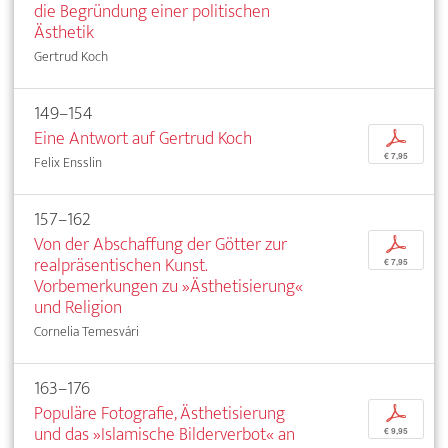
die Begründung einer politischen
Ästhetik
Gertrud Koch
149–154
Eine Antwort auf Gertrud Koch
p
€ 7,95
Felix Ensslin
157–162
Von der Abschaffung der Götter zur
p
realpräsentischen Kunst.
€ 7,95
Vorbemerkungen zu »Ästhetisierung«
und Religion
Cornelia Temesvári
163–176
Populäre Fotografie, Ästhetisierung
p
und das »Islamische Bilderverbot« an
€ 9,95