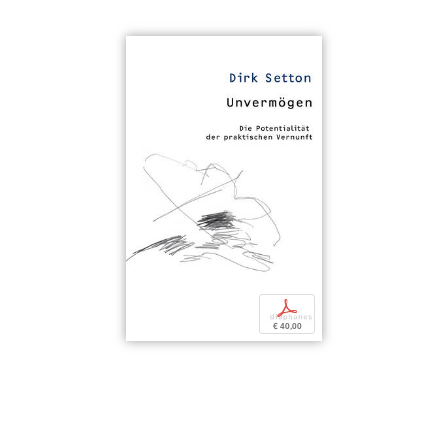
p
€ 40,00