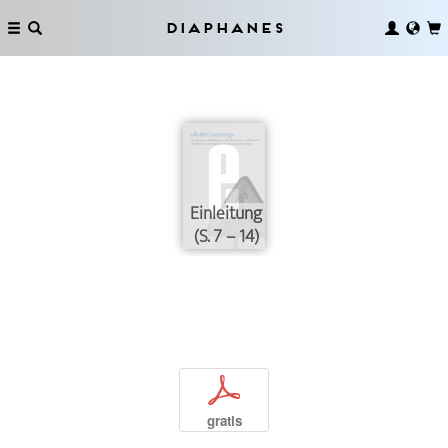
Diaphanes
Einleitung
(S. 7 – 14)
p
gratis