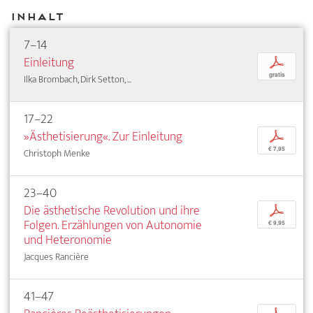
Inhalt
7–14
Einleitung
p
gratis
Ilka Brombach, Dirk Setton, ...
17–22
»Ästhetisierung«. Zur Einleitung
p
€ 7,95
Christoph Menke
23–40
Die ästhetische Revolution und ihre
p
Folgen. Erzählungen von Autonomie
€ 9,95
und Heteronomie
Jacques Rancière
41–47