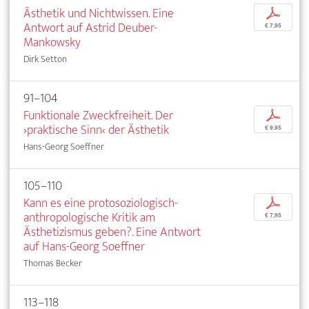
Ästhetik und Nichtwissen. Eine
p
Antwort auf Astrid Deuber-
€ 7,95
Mankowsky
Dirk Setton
91–104
Funktionale Zweckfreiheit. Der
p
›praktische Sinn‹ der Ästhetik
€ 9,95
Hans-Georg Soeffner
105–110
Kann es eine protosoziologisch-
p
anthropologische Kritik am
€ 7,95
Ästhetizismus geben?. Eine Antwort
auf Hans-Georg Soeffner
Thomas Becker
113–118