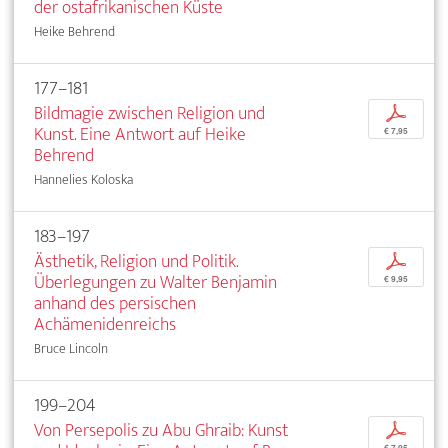
der ostafrikanischen Küste
Heike Behrend
177–181
Bildmagie zwischen Religion und
p
Kunst. Eine Antwort auf Heike
€ 7,95
Behrend
Hannelies Koloska
183–197
Ästhetik, Religion und Politik.
p
Überlegungen zu Walter Benjamin
€ 9,95
anhand des persischen
Achämenidenreichs
Bruce Lincoln
199–204
Von Persepolis zu Abu Ghraib: Kunst
p
€ 7,95