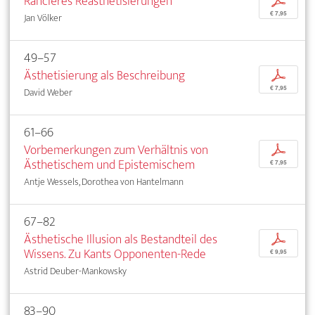
Rancières Reästhetisierungen
p
€ 7,95
Jan Völker
49–57
Ästhetisierung als Beschreibung
p
€ 7,95
David Weber
61–66
Vorbemerkungen zum Verhältnis von
p
Ästhetischem und Epistemischem
€ 7,95
Antje Wessels, Dorothea von Hantelmann
67–82
Ästhetische Illusion als Bestandteil des
p
Wissens. Zu Kants Opponenten-Rede
€ 9,95
Astrid Deuber-Mankowsky
83–90