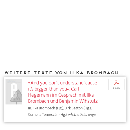
Weitere Texte von Ilka Brombach bei DIAPHANES
»And you don’t understand ’cause
p
it’s bigger than you«. Carl
€ 9,95
Hegemann im Gespräch mit Ilka
Brombach und Benjamin Wihstutz
In: Ilka Brombach (Hg.), Dirk Setton (Hg.),
Cornelia Temesvári (Hg.),
»Ästhetisierung«