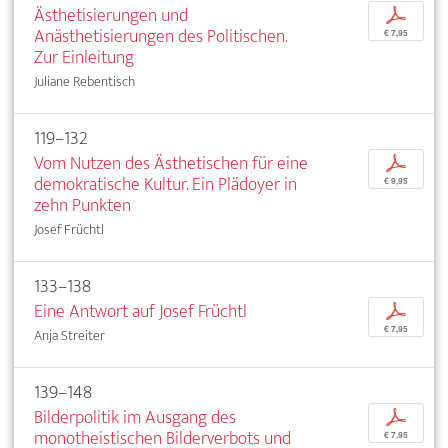
Ästhetisierungen und
p
Anästhetisierungen des Politischen.
€ 7,95
Zur Einleitung
Juliane Rebentisch
119–132
Vom Nutzen des Ästhetischen für eine
p
demokratische Kultur. Ein Plädoyer in
€ 9,95
zehn Punkten
Josef Früchtl
133–138
Eine Antwort auf Josef Früchtl
p
€ 7,95
Anja Streiter
139–148
Bilderpolitik im Ausgang des
p
monotheistischen Bilderverbots und
€ 7,95