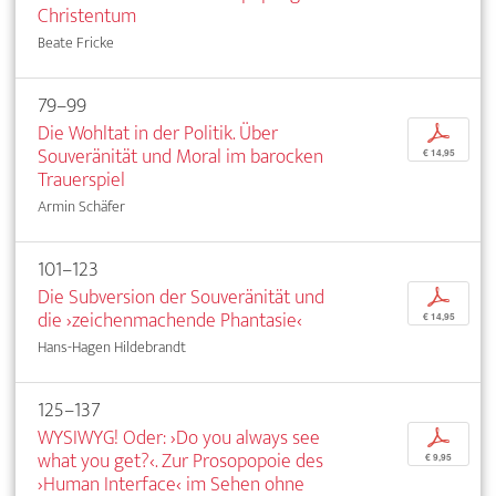
Christentum
Beate Fricke
79–99
Die Wohltat in der Politik. Über
p
Souveränität und Moral im barocken
€ 14,95
Trauerspiel
Armin Schäfer
101–123
Die Subversion der Souveränität und
p
die ›zeichenmachende Phantasie‹
€ 14,95
Hans-Hagen Hildebrandt
125–137
WYSIWYG! Oder: ›Do you always see
p
what you get?‹. Zur Prosopopoie des
€ 9,95
›Human Interface‹ im Sehen ohne