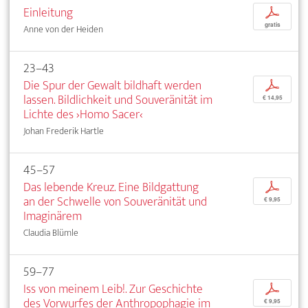
Einleitung
p
gratis
Anne von der Heiden
23–43
Die Spur der Gewalt bildhaft werden
p
lassen. Bildlichkeit und Souveränität im
€ 14,95
Lichte des ›Homo Sacer‹
Johan Frederik Hartle
45–57
Das lebende Kreuz. Eine Bildgattung
p
an der Schwelle von Souveränität und
€ 9,95
Imaginärem
Claudia Blümle
59–77
Iss von meinem Leib!. Zur Geschichte
p
des Vorwurfes der Anthropophagie im
€ 9,95