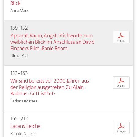
Blick
Anna Marx
139–152
Apparat, Raum, Angst. Stichworte zum
p
weiblichen Blick im Anschluss an David
€ 9,95
Finchers Film ›Panic Room‹
Ulrike Kadi
153–163
Wir sind bereits vor 2000 Jahren aus
p
der Religion ausgetreten. Zu Alain
€ 9,95
Badious ›Gott ist tot‹
Barbara Kösters
165–212
Lacans Leiche
p
€ 14,95
Renate Kappes