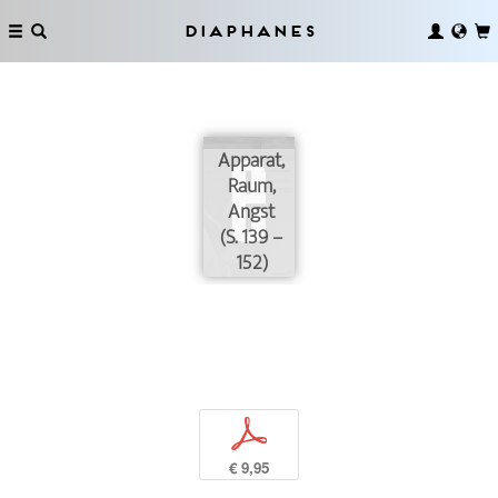
Diaphanes
Apparat,
Raum,
Angst
(S. 139 –
152)
p
€ 9,95