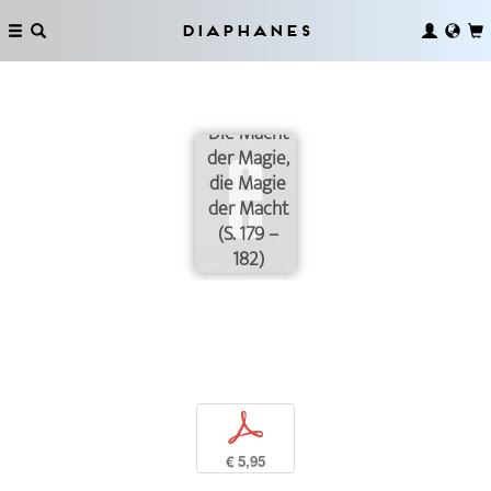
Diaphanes
Die Macht
der Magie,
die Magie
der Macht
(S. 179 –
182)
p
€ 5,95