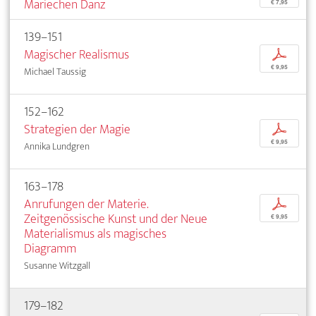
Mariechen Danz
€ 7,95
139–151
Magischer Realismus
p
€ 9,95
Michael Taussig
152–162
Strategien der Magie
p
€ 9,95
Annika Lundgren
163–178
Anrufungen der Materie.
p
Zeitgenössische Kunst und der Neue
€ 9,95
Materialismus als magisches
Diagramm
Susanne Witzgall
179–182