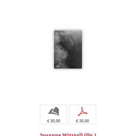
b
p
€ 30,00
€ 30,00
Susanne Witzgall (Hg.)