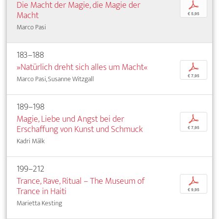
Die Macht der Magie, die Magie der
p
Macht
€ 5,95
Marco Pasi
183–188
»Natürlich dreht sich alles um Macht«
p
€ 7,95
Marco Pasi, Susanne Witzgall
189–198
Magie, Liebe und Angst bei der
p
Erschaffung von Kunst und Schmuck
€ 7,95
Kadri Mälk
199–212
Trance, Rave, Ritual – The Museum of
p
Trance in Haiti
€ 9,95
Marietta Kesting