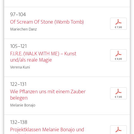
97–104
Of Scream Of Stone (Womb Tomb)
p
€ 7,95
Mariechen Danz
105–121
F.I.R.E. (WALK WITH ME) – Kunst
p
und/als reale Magie
€ 9,95
Verena Kuni
122–131
Wie Pflanzen uns mit einem Zauber
p
belegen
€ 7,95
Melanie Bonajo
132–138
Projektklassen Melanie Bonajo und
p