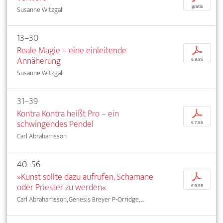
gratis
Susanne Witzgall
13–30
Reale Magie – eine einleitende
p
Annäherung
€ 9,95
Susanne Witzgall
31–39
Kontra Kontra heißt Pro – ein
p
schwingendes Pendel
€ 7,95
Carl Abrahamsson
40–56
»Kunst sollte dazu aufrufen, Schamane
p
oder Priester zu werden«
€ 9,95
Carl Abrahamsson, Genesis Breyer P-Orridge, ...