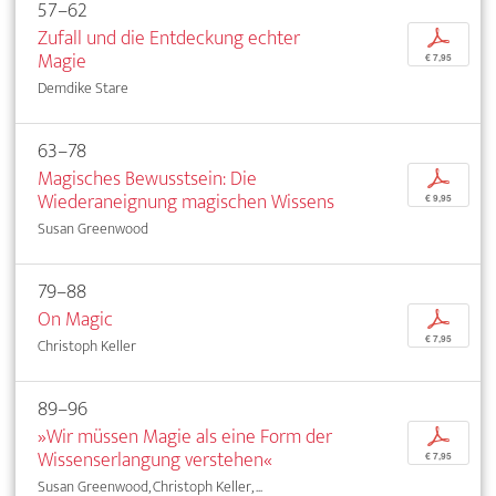
57–62
Zufall und die Entdeckung echter
p
Magie
€ 7,95
Demdike Stare
63–78
Magisches Bewusstsein: Die
p
Wiederaneignung magischen Wissens
€ 9,95
Susan Greenwood
79–88
On Magic
p
€ 7,95
Christoph Keller
89–96
»Wir müssen Magie als eine Form der
p
Wissenserlangung verstehen«
€ 7,95
Susan Greenwood, Christoph Keller, ...