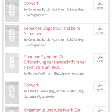
Vorwort
p
gratis
In: Cornelius Borck (Hg.), Armin Schäfer (Hg.),
Psychographien
Lebendes Dispositiv. Hand beim
p
Schreiben
€ 14,95
In: Cornelius Borck (Hg.), Armin Schäfer (Hg.),
Psychographien
Spur und Symptom. Zur
p
Erforschung der Handschrift in der
€ 9,95
Psychiatrie um 1900
In: Barbara Wittmann (Hg.),
Spuren erzeugen
Vorwort
p
gratis
In: Claudia Blümle (Hg.), Armin Schäfer (Hg.),
Struktur, Figur, Kontur
Organismus und Kunstwerk. Zur
p