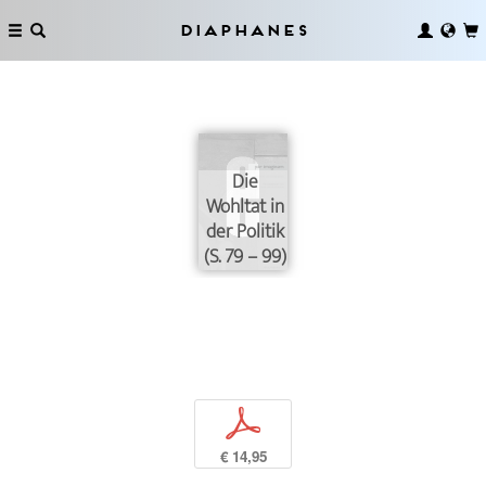
Diaphanes
Die
Wohltat in
der Politik
(S. 79 – 99)
p
€ 14,95