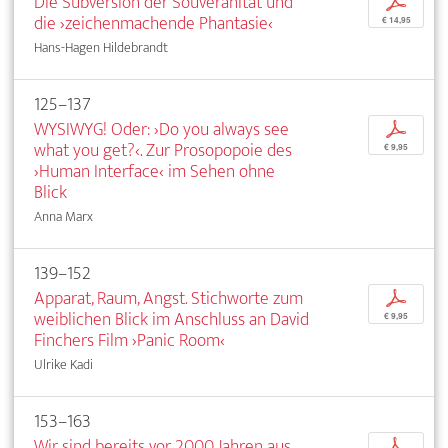
Die Subversion der Souveränität und
p
die ›zeichenmachende Phantasie‹
€ 14,95
Hans-Hagen Hildebrandt
125–137
WYSIWYG! Oder: ›Do you always see
p
what you get?‹. Zur Prosopopoie des
€ 9,95
›Human Interface‹ im Sehen ohne
Blick
Anna Marx
139–152
Apparat, Raum, Angst. Stichworte zum
p
weiblichen Blick im Anschluss an David
€ 9,95
Finchers Film ›Panic Room‹
Ulrike Kadi
153–163
Wir sind bereits vor 2000 Jahren aus
p