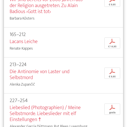
der Religion ausgetreten. Zu Alain
€ 9,95
Badious ›Gott ist tot‹
Barbara Kösters
165–212
Lacans Leiche
p
€ 14,95
Renate Kappes
213–224
Die Antinomie von Laster und
p
Selbstmord
€ 9,95
Alenka Zupančič
227–254
Liebeslied (Photographien) / Meine
p
Selbstmorde. Liebeslieder mit elf
gratis
Einstellungen †
Alexander García Düttmann, Rut Blees Luxemburg