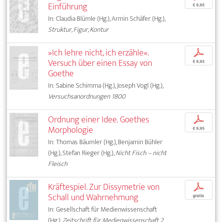
Einführung
€ 9,95
In: Claudia Blümle (Hg.), Armin Schäfer (Hg.),
Struktur, Figur, Kontur
»Ich lehre nicht, ich erzähle«.
p
Versuch über einen Essay von
€ 9,95
Goethe
In: Sabine Schimma (Hg.), Joseph Vogl (Hg.),
Versuchsanordnungen 1800
Ordnung einer Idee. Goethes
p
Morphologie
€ 9,95
In: Thomas Bäumler (Hg.), Benjamin Bühler
(Hg.), Stefan Rieger (Hg.),
Nicht Fisch – nicht
Fleisch
Kräftespiel. Zur Dissymetrie von
p
Schall und Wahrnehmung
gratis
In: Gesellschaft für Medienwissenschaft
(Hg.),
Zeitschrift für Medienwissenschaft 2