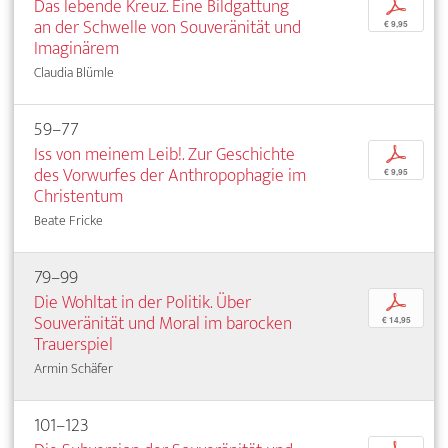
Das lebende Kreuz. Eine Bildgattung
p
an der Schwelle von Souveränität und
€ 9,95
Imaginärem
Claudia Blümle
59–77
Iss von meinem Leib!. Zur Geschichte
p
des Vorwurfes der Anthropophagie im
€ 9,95
Christentum
Beate Fricke
79–99
Die Wohltat in der Politik. Über
p
Souveränität und Moral im barocken
€ 14,95
Trauerspiel
Armin Schäfer
101–123