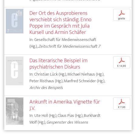
Der Ort des Ausprobierens
p
verschiebt sich ständig. Enno
gratis
Poppe im Gespräch mit Julia
Kursell und Armin Schäfer
In: Gesellschaft für Medienwissenschaft
(Hg.),
Zeitschrift für Medienwissenschaft 7
Das literarische Beispiel im
p
psychiatrischen Diskurs
€ 14,95
In: Christian Lück (Hg.), Michael Niehaus (Hg.),
Peter Risthaus (Hg.), Manfred Schneider (Hg.),
Archiv des Beispiels
Ankunft in Amerika. Vignette für
p
J.V.
€ 7,95
In: Ute Holl (Hg.), Claus Pias (Hg.), Burkhardt
Wolf (Hg.),
Gespenster des Wissens