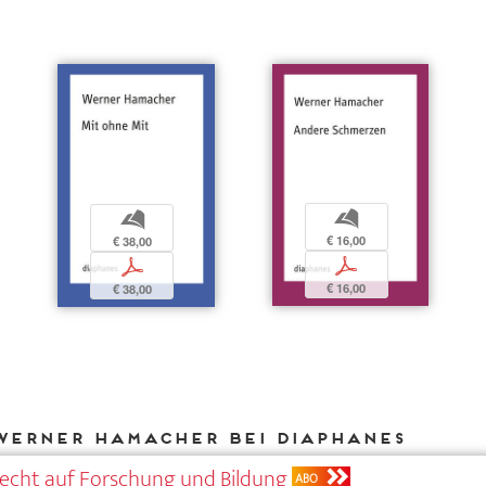
b
b
€ 16,00
€ 38,00
p
p
€ 16,00
€ 38,00
Werner Hamacher bei DIAPHANES
Recht auf Forschung und Bildung
ABO