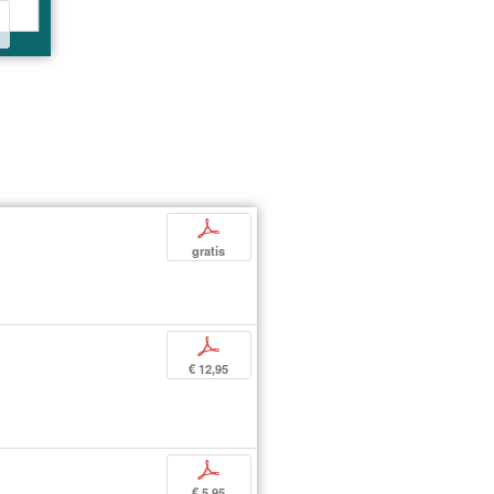
p
gratis
p
€ 12,95
p
€ 5,95