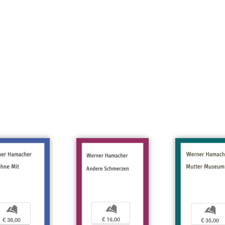
b
b
b
€ 16,00
€ 38,00
€ 35,00