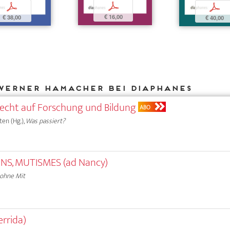
p
p
p
€ 16,00
€ 38,00
€ 40,00
Werner Hamacher bei DIAPHANES
Recht auf Forschung und Bildung
ABO
ten (Hg.),
Was passiert?
NS, MUTISMES (ad Nancy)
 ohne Mit
rrida)