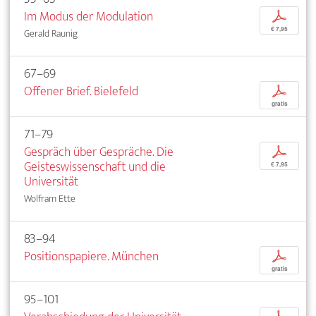
Im Modus der Modulation
p
€ 7,95
Gerald Raunig
67–69
Offener Brief. Bielefeld
p
gratis
71–79
Gespräch über Gespräche. Die
p
Geisteswissenschaft und die
€ 7,95
Universität
Wolfram Ette
83–94
Positionspapiere. München
p
gratis
95–101