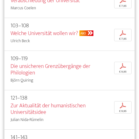
Verabschiedung der Universität
p
€ 7,95
Marcus Coelen
103–108
Welche Universität wollen wir?
p
ABO
€ 7,95
Ulrich Beck
109–119
Die unsicheren Grenzübergänge der
p
Philologien
€ 9,95
Björn Quiring
121–138
Zur Aktualität der humanistischen
p
Universitätsidee
€ 9,95
Julian Nida-Rümelin
141–143