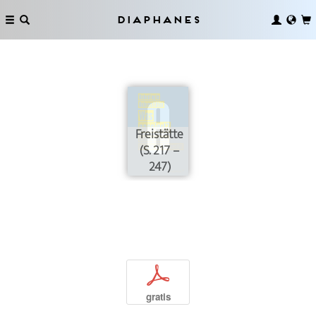
Diaphanes
Freistätte
(S. 217 –
247)
p
gratis