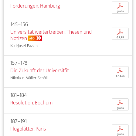
Forderungen. Hamburg
p
gratis
145–156
Universität weitertreiben. Thesen und
p
Notizen
€ 9,95
ABO
Karl-Josef Pazzini
157–178
Die Zukunft der Universität
p
€ 14,95
Nikolaus Müller-Schöll
181–184
Resolution. Bochum
p
gratis
187–191
Flugblätter. Paris
p
gratis