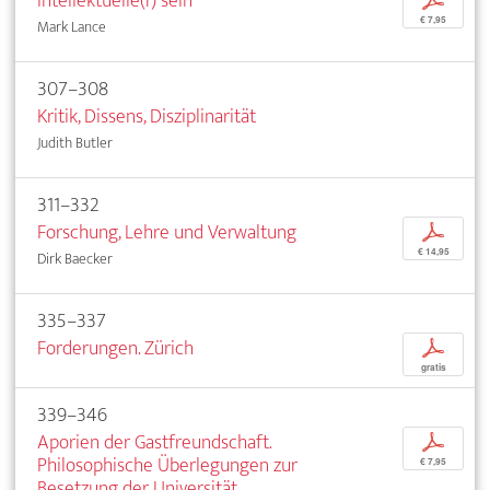
Intellektuelle(r) sein
p
€ 7,95
Mark Lance
307–308
Kritik, Dissens, Disziplinarität
Judith Butler
311–332
Forschung, Lehre und Verwaltung
p
€ 14,95
Dirk Baecker
335–337
Forderungen. Zürich
p
gratis
339–346
Aporien der Gastfreundschaft.
p
Philosophische Überlegungen zur
€ 7,95
Besetzung der Universität