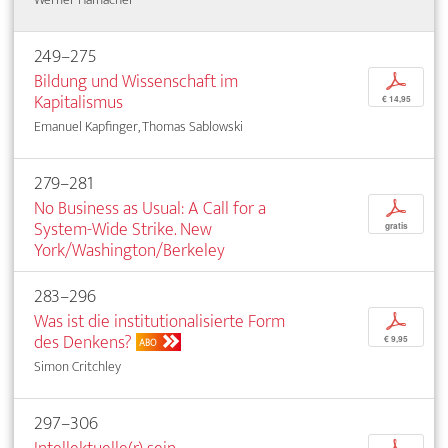
249–275
Bildung und Wissenschaft im
p
Kapitalismus
€ 14,95
Emanuel Kapfinger, Thomas Sablowski
279–281
No Business as Usual: A Call for a
p
System-Wide Strike. New
gratis
York/Washington/Berkeley
283–296
Was ist die institutionalisierte Form
p
des Denkens?
€ 9,95
ABO
Simon Critchley
297–306