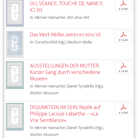
OU, SÉANCE, TOUCHE DE NANCY,
p
ICI (II)
€ 12,95
In: Werner Hamacher,
Mit ohne Mit
Das Wort Wolke, wenn es eins ist
p
€ 14,95
In: Cornelia Wild (Hg.),
Medium Wolke
AUSSTELLUNGEN DER MUTTER.
p
Kurzer Gang durch verschiedene
€ 14,95
Museen
In: Werner Hamacher, Daniel Tyradellis (Hg.),
Mutter Museum
DISJUNKTION IM SEIN. Replik auf
p
Philippe Lacoue-Labarthe – »La
€ 14,95
Vrai Semblance«
In: Werner Hamacher, Daniel Tyradellis (Hg.),
Mutter Museum