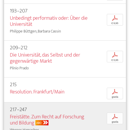
193–207
Unbedingt performativ oder: Über die
p
Universität
€ 9,95
Philippe Büttgen, Barbara Cassin
209–212
Die Universität, das Selbst und der
p
gegenwärtige Markt
€ 5,95
Plínio Prado
215
Resolution. Frankfurt/Main
p
gratis
217–247
Freistätte. Zum Recht auf Forschung
p
und Bildung
gratis
ABO
Werner Hamacher