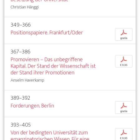
Christian Hänggi
349–366
Positionspapiere. Frankfurt/Oder
p
gratis
367–386
Promovieren – Das unbegriffene
p
Kapital. Der Stand der Wissenschaft ist
€ 9,95
der Stand ihrer Promotionen
Anselm Haverkamp
389–392
Forderungen. Berlin
p
gratis
393–405
Von der bedingten Universität zum
p
emanzipatorischen Wissen. Für eine
€ 9,95