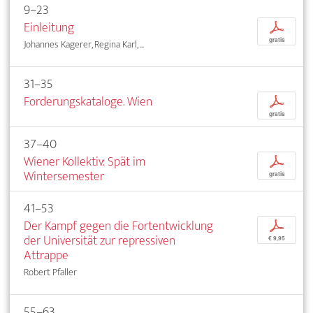
9–23
Einleitung
p
gratis
Johannes Kagerer, Regina Karl, ...
31–35
Forderungskataloge. Wien
p
gratis
37–40
Wiener Kollektiv: Spät im
p
Wintersemester
gratis
41–53
Der Kampf gegen die Fortentwicklung
p
der Universität zur repressiven
€ 9,95
Attrappe
Robert Pfaller
55–63