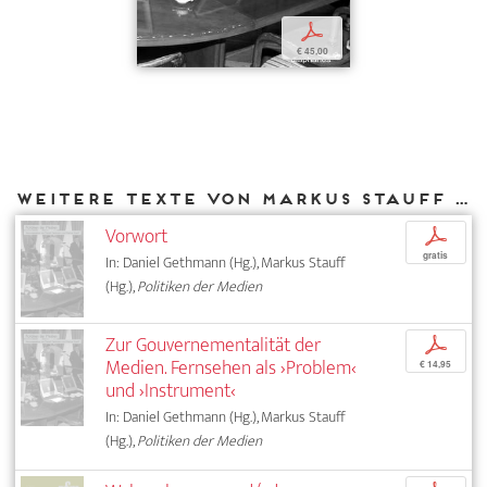
p
€ 45,00
Weitere Texte von Markus Stauff bei DIAPHANES
Vorwort
p
gratis
In: Daniel Gethmann (Hg.), Markus Stauff
(Hg.),
Politiken der Medien
Zur Gouvernementalität der
p
Medien. Fernsehen als ›Problem‹
€ 14,95
und ›Instrument‹
In: Daniel Gethmann (Hg.), Markus Stauff
(Hg.),
Politiken der Medien