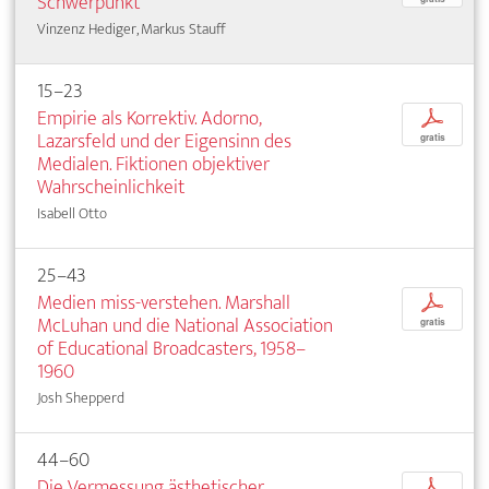
Schwerpunkt
Vinzenz Hediger, Markus Stauff
15–23
Empirie als Korrektiv. Adorno,
p
Lazarsfeld und der Eigensinn des
gratis
Medialen. Fiktionen objektiver
Wahrscheinlichkeit
Isabell Otto
25–43
Medien miss-verstehen. Marshall
p
McLuhan und die National Association
gratis
of Educational Broadcasters, 1958–
1960
Josh Shepperd
44–60
Die Vermessung ästhetischer
p