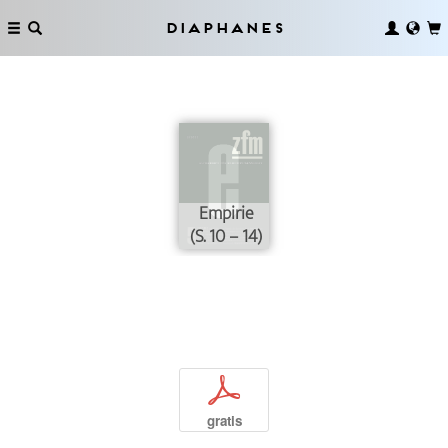
Diaphanes
Empirie
(S. 10 – 14)
p
gratis